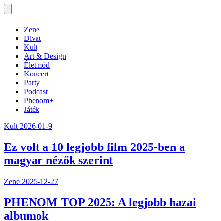
Zene
Divat
Kult
Art & Design
Életmód
Koncert
Party
Podcast
Phenom+
Játék
Kult
2026-01-9
Ez volt a 10 legjobb film 2025-ben a
magyar nézők szerint
Zene
2025-12-27
PHENOM TOP 2025: A legjobb hazai
albumok