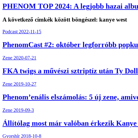
PHENOM TOP 2024: A legjobb hazai alb
A következő címkék között böngészel:
kanye west
Podcast
2022-11-15
PhenomCast #2: október legforróbb popkul
Zene
2020-07-21
FKA twigs a művészi sztriptíz után Ty Doll
Zene
2019-10-27
Phenom’enális elszámolás: 5 új zene, amiv
Zene
2019-09-3
Állítólag most már valóban érkezik Kanye 
Gyorshír
2018-10-8