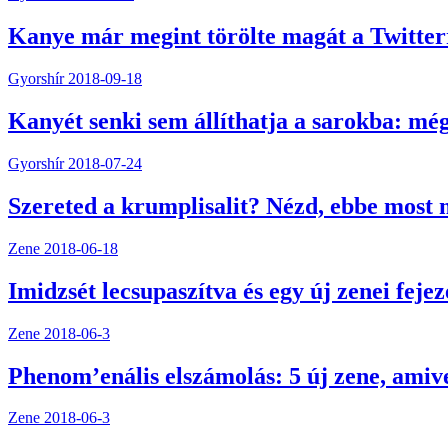
Kanye már megint törölte magát a Twitterr
Gyorshír
2018-09-18
Kanyét senki sem állíthatja a sarokba: m
Gyorshír
2018-07-24
Szereted a krumplisalit? Nézd, ebbe most 
Zene
2018-06-18
Imidzsét lecsupaszítva és egy új zenei feje
Zene
2018-06-3
Phenom’enális elszámolás: 5 új zene, amiv
Zene
2018-06-3