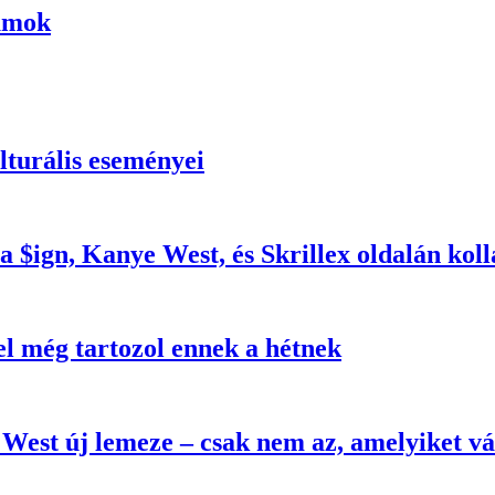
umok
turális eseményei
a $ign, Kanye West, és Skrillex oldalán kol
el még tartozol ennek a hétnek
West új lemeze – csak nem az, amelyiket v