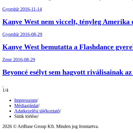
Gyorshír
2016-11-14
Kanye West nem viccelt, tényleg Amerika 
Gyorshír
2016-08-29
Kanye West bemutatta a Flashdance gyerek
Zene
2016-08-29
Beyoncé esélyt sem hagyott riválisainak 
1/4
Impresszum
/
Médiaajánlat
/
Adatkezelési tájékoztató
/
Sütik törlése
/
2026 © ArtBase Group Kft. Minden jog fenntartva.