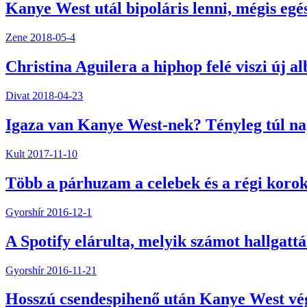
Kanye West utál bipoláris lenni, mégis egés
Zene
2018-05-4
Christina Aguilera a hiphop felé viszi új 
Divat
2018-04-23
Igaza van Kanye West-nek? Tényleg túl nag
Kult
2017-11-10
Több a párhuzam a celebek és a régi koro
Gyorshír
2016-12-1
A Spotify elárulta, melyik számot hallgattá
Gyorshír
2016-11-21
Hosszú csendespihenő után Kanye West vég