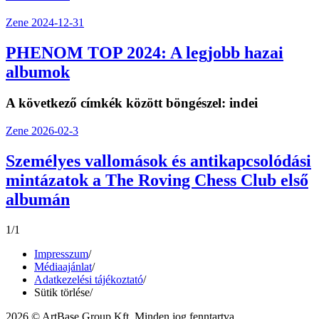
Zene
2024-12-31
PHENOM TOP 2024: A legjobb hazai
albumok
A következő címkék között böngészel:
indei
Zene
2026-02-3
Személyes vallomások és antikapcsolódási
mintázatok a The Roving Chess Club első
albumán
1/1
Impresszum
/
Médiaajánlat
/
Adatkezelési tájékoztató
/
Sütik törlése
/
2026 © ArtBase Group Kft. Minden jog fenntartva.