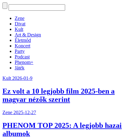
Zene
Divat
Kult
Art & Design
Életmód
Koncert
Party
Podcast
Phenom+
Játék
Kult
2026-01-9
Ez volt a 10 legjobb film 2025-ben a
magyar nézők szerint
Zene
2025-12-27
PHENOM TOP 2025: A legjobb hazai
albumok