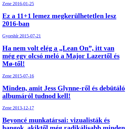
Zene
2016-01-25
Ez a 11+1 lemez megkerülhetetlen lesz
2016-ban
Gyorshír
2015-07-21
Ha nem volt elég a „Lean On”, itt van
még egy olcsó meló a Major Lazertől és
Mø-től!
Zene
2015-07-16
Minden, amit Jess Glynne-ről és debütáló
albumáról tudnod kell!
Zene
2013-12-17
Beyoncé munkatársai: vizualisták és
hangok, akiktől még radikálisabb minden