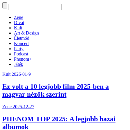
Zene
Divat
Kult
Art & Design
Életmód
Koncert
Party
Podcast
Phenom+
Játék
Kult
2026-01-9
Ez volt a 10 legjobb film 2025-ben a
magyar nézők szerint
Zene
2025-12-27
PHENOM TOP 2025: A legjobb hazai
albumok