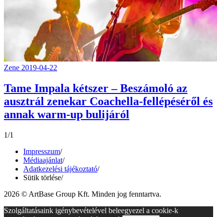
Zene
2019-04-22
Tame Impala kétszer – Beszámoló az
ausztrál zenekar Coachella-fellépéséről és
annak warm-up bulijáról
1/1
Impresszum
/
Médiaajánlat
/
Adatkezelési tájékoztató
/
Sütik törlése
/
2026 © ArtBase Group Kft. Minden jog fenntartva.
Szolgáltatásaink igénybevételével beleegyezel a cookie-k