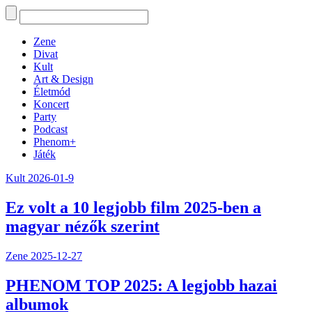
Zene
Divat
Kult
Art & Design
Életmód
Koncert
Party
Podcast
Phenom+
Játék
Kult
2026-01-9
Ez volt a 10 legjobb film 2025-ben a
magyar nézők szerint
Zene
2025-12-27
PHENOM TOP 2025: A legjobb hazai
albumok