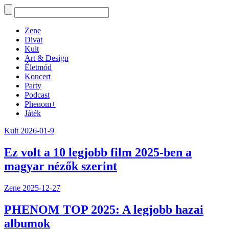
Zene
Divat
Kult
Art & Design
Életmód
Koncert
Party
Podcast
Phenom+
Játék
Kult
2026-01-9
Ez volt a 10 legjobb film 2025-ben a
magyar nézők szerint
Zene
2025-12-27
PHENOM TOP 2025: A legjobb hazai
albumok