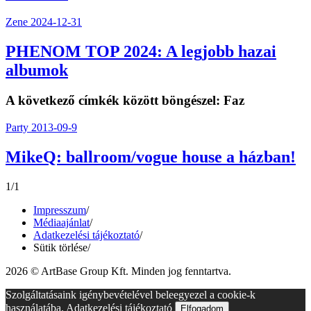
Zene
2024-12-31
PHENOM TOP 2024: A legjobb hazai
albumok
A következő címkék között böngészel:
Faz
Party
2013-09-9
MikeQ: ballroom/vogue house a házban!
1/1
Impresszum
/
Médiaajánlat
/
Adatkezelési tájékoztató
/
Sütik törlése
/
2026 © ArtBase Group Kft. Minden jog fenntartva.
Szolgáltatásaink igénybevételével beleegyezel a cookie-k
használatába.
Adatkezelési tájékoztató
Elfogadom