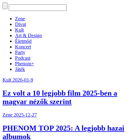
Zene
Divat
Kult
Art & Design
Életmód
Koncert
Party
Podcast
Phenom+
Játék
Kult
2026-01-9
Ez volt a 10 legjobb film 2025-ben a
magyar nézők szerint
Zene
2025-12-27
PHENOM TOP 2025: A legjobb hazai
albumok