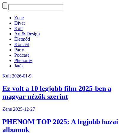
Zene
Divat
Kult
Art & Design
Életmód
Koncert
Party
Podcast
Phenom+
Játék
Kult
2026-01-9
Ez volt a 10 legjobb film 2025-ben a
magyar nézők szerint
Zene
2025-12-27
PHENOM TOP 2025: A legjobb hazai
albumok