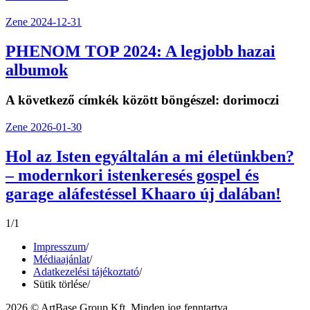
Zene
2024-12-31
PHENOM TOP 2024: A legjobb hazai
albumok
A következő címkék között böngészel:
dorimoczi
Zene
2026-01-30
Hol az Isten egyáltalán a mi életünkben?
– modernkori istenkeresés gospel és
garage aláfestéssel Khaaro új dalában!
1/1
Impresszum
/
Médiaajánlat
/
Adatkezelési tájékoztató
/
Sütik törlése
/
2026 © ArtBase Group Kft. Minden jog fenntartva.