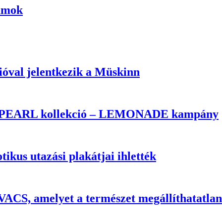
umok
ióval jelentkezik a Müskinn
em PEARL kollekció – LEMONADE kampány
ikus utazási plakátjai ihlették
CS, amelyet a természet megállíthatatlan 