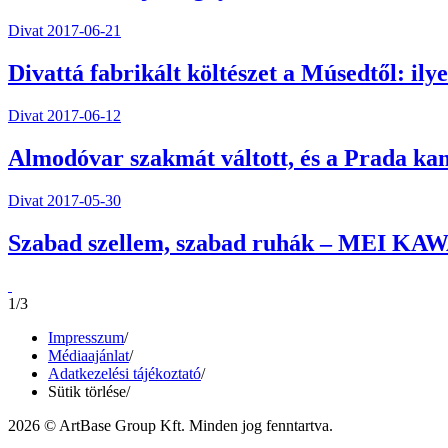
Divat
2017-06-21
Divattá fabrikált költészet a Músedtől: il
Divat
2017-06-12
Almodóvar szakmát váltott, és a Prada ka
Divat
2017-05-30
Szabad szellem, szabad ruhák – MEI KAWA 
1/3
Impresszum
/
Médiaajánlat
/
Adatkezelési tájékoztató
/
Sütik törlése
/
2026 © ArtBase Group Kft. Minden jog fenntartva.