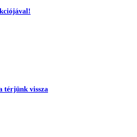
kciójával!
a térjünk vissza