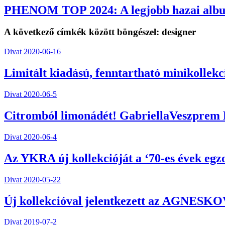
PHENOM TOP 2024: A legjobb hazai alb
A következő címkék között böngészel:
designer
Divat
2020-06-16
Limitált kiadású, fenntartható minikollekc
Divat
2020-06-5
Citromból limonádét! GabriellaVeszpr
Divat
2020-06-4
Az YKRA új kollekcióját a ‘70-es évek egzot
Divat
2020-05-22
Új kollekcióval jelentkezett az AGNESKOVA
Divat
2019-07-2