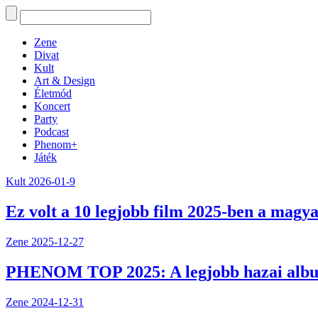
Zene
Divat
Kult
Art & Design
Életmód
Koncert
Party
Podcast
Phenom+
Játék
Kult
2026-01-9
Ez volt a 10 legjobb film 2025-ben a magya
Zene
2025-12-27
PHENOM TOP 2025: A legjobb hazai alb
Zene
2024-12-31