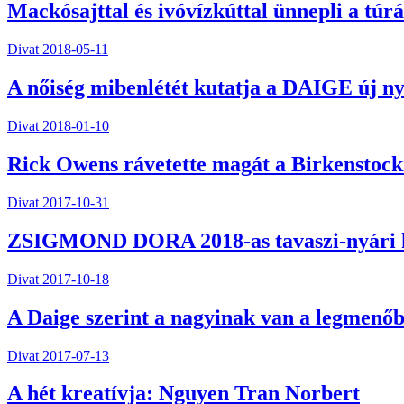
Mackósajttal és ivóvízkúttal ünnepli a tú
Divat
2018-05-11
A nőiség mibenlétét kutatja a DAIGE új ny
Divat
2018-01-10
Rick Owens rávetette magát a Birkenstock
Divat
2017-10-31
ZSIGMOND DORA 2018-as tavaszi-nyári koll
Divat
2017-10-18
A Daige szerint a nagyinak van a legmenőb
Divat
2017-07-13
A hét kreatívja: Nguyen Tran Norbert