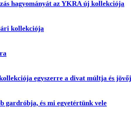
rázás hagyományát az YKRA új kollekciója
ári kollekciója
ra
ekciója egyszerre a divat múltja és jövő
b gardróbja, és mi egyetértünk vele