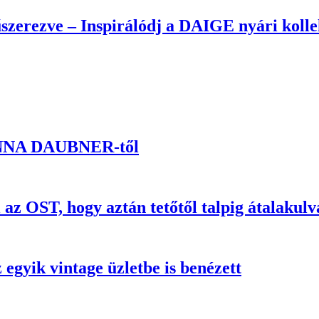
űszerezve – Inspirálódj a DAIGE nyári kolle
 ANNA DAUBNER-től
l az OST, hogy aztán tetőtől talpig átalakulv
egyik vintage üzletbe is benézett