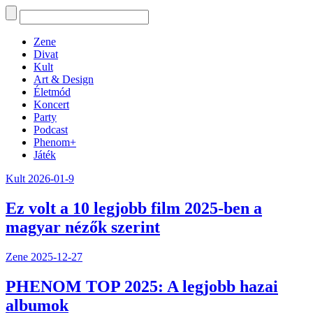
Zene
Divat
Kult
Art & Design
Életmód
Koncert
Party
Podcast
Phenom+
Játék
Kult
2026-01-9
Ez volt a 10 legjobb film 2025-ben a
magyar nézők szerint
Zene
2025-12-27
PHENOM TOP 2025: A legjobb hazai
albumok