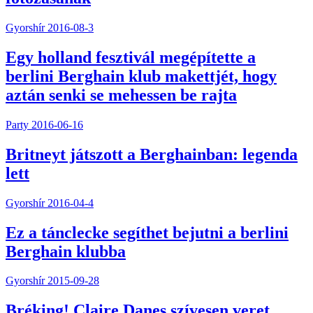
Gyorshír
2016-08-3
Egy holland fesztivál megépítette a
berlini Berghain klub makettjét, hogy
aztán senki se mehessen be rajta
Party
2016-06-16
Britneyt játszott a Berghainban: legenda
lett
Gyorshír
2016-04-4
Ez a tánclecke segíthet bejutni a berlini
Berghain klubba
Gyorshír
2015-09-28
Bréking! Claire Danes szívesen veret