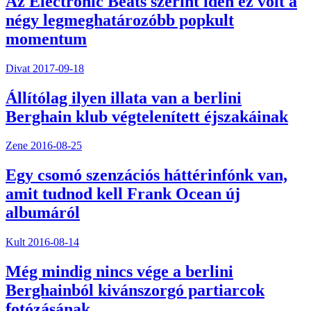
Az Electronic Beats szerint idén ez volt a
négy legmeghatározóbb popkult
momentum
Divat
2017-09-18
Állítólag ilyen illata van a berlini
Berghain klub végtelenített éjszakáinak
Zene
2016-08-25
Egy csomó szenzációs háttérinfónk van,
amit tudnod kell Frank Ocean új
albumáról
Kult
2016-08-14
Még mindig nincs vége a berlini
Berghainból kivánszorgó partiarcok
fotózásának