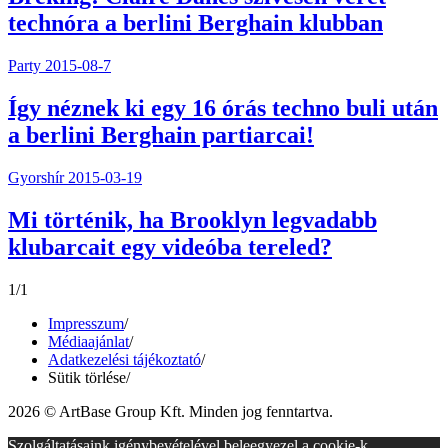
technóra a berlini Berghain klubban
Party
2015-08-7
Így néznek ki egy 16 órás techno buli után
a berlini Berghain partiarcai!
Gyorshír
2015-03-19
Mi történik, ha Brooklyn legvadabb
klubarcait egy videóba tereled?
1/1
Impresszum
/
Médiaajánlat
/
Adatkezelési tájékoztató
/
Sütik törlése
/
2026 © ArtBase Group Kft. Minden jog fenntartva.
Szolgáltatásaink igénybevételével beleegyezel a cookie-k