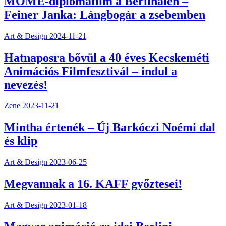
MOME-diplomafilm a Berlinalén –
Feiner Janka: Lángbogár a zsebemben
Art & Design
2024-11-21
Hatnaposra bővül a 40 éves Kecskeméti
Animációs Filmfesztivál – indul a
nevezés!
Zene
2023-11-21
Mintha értenék – Új Barkóczi Noémi dal
és klip
Art & Design
2023-06-25
Megvannak a 16. KAFF győztesei!
Art & Design
2023-01-18