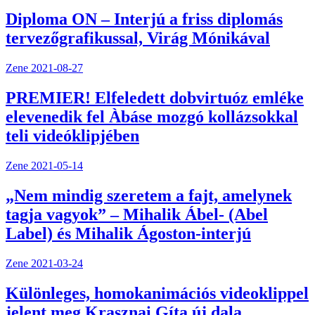
Diploma ON – Interjú a friss diplomás
tervezőgrafikussal, Virág Mónikával
Zene
2021-08-27
PREMIER! Elfeledett dobvirtuóz emléke
elevenedik fel Àbáse mozgó kollázsokkal
teli videóklipjében
Zene
2021-05-14
„Nem mindig szeretem a fajt, amelynek
tagja vagyok” – Mihalik Ábel- (Abel
Label) és Mihalik Ágoston-interjú
Zene
2021-03-24
Különleges, homokanimációs videoklippel
jelent meg Krasznai Gíta új dala