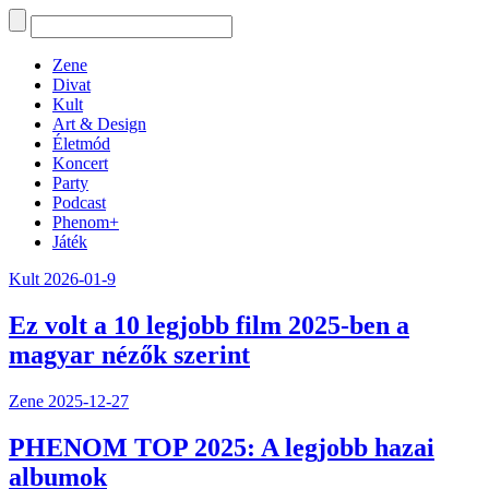
Zene
Divat
Kult
Art & Design
Életmód
Koncert
Party
Podcast
Phenom+
Játék
Kult
2026-01-9
Ez volt a 10 legjobb film 2025-ben a
magyar nézők szerint
Zene
2025-12-27
PHENOM TOP 2025: A legjobb hazai
albumok