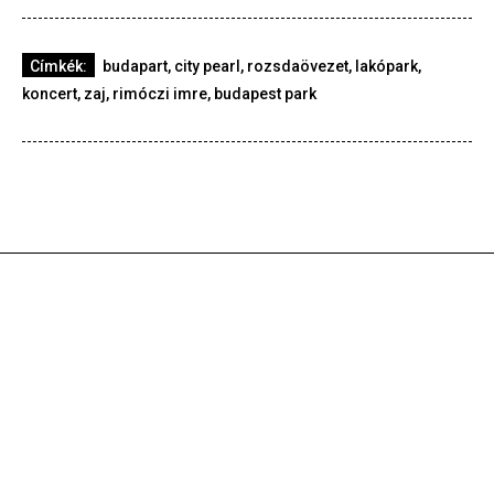
Címkék:
budapart
,
city pearl
,
rozsdaövezet
,
lakópark
,
koncert
,
zaj
,
rimóczi imre
,
budapest park
Koncert
2026-08-2
Tizenöt év után ismét hazai közönség előtt – ilyen
volt Moby koncertje a Budapest Parkban
Koncert
2026-07-22
Új korszak, új album: Ellen Allien a Budapest
Parkban