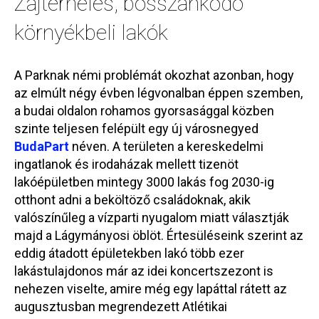
Zajterhelés, bosszankodó
környékbeli lakók
A Parknak némi problémát okozhat azonban, hogy
az elmúlt négy évben légvonalban éppen szemben,
a budai oldalon rohamos gyorsasággal közben
szinte teljesen felépült egy új városnegyed
BudaPart
néven. A területen a kereskedelmi
ingatlanok és irodaházak mellett tizenöt
lakóépületben mintegy 3000 lakás fog 2030-ig
otthont adni a beköltöző családoknak, akik
valószínűleg a vízparti nyugalom miatt választják
majd a Lágymányosi öblöt. Értesüléseink szerint az
eddig átadott épületekben lakó több ezer
lakástulajdonos már az idei koncertszezont is
nehezen viselte, amire még egy lapáttal rátett az
augusztusban megrendezett Atlétikai