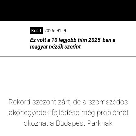
Kult
2026-01-9
Ez volt a 10 legjobb film 2025-ben a
magyar nézők szerint
Rekord szezont zárt, de a szomszédos
lakónegyedek fejlődése még problémát
okozhat a Budapest Parknak