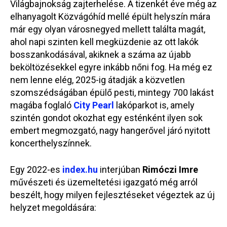
Világbajnokság zajterhelése. A tizenkét éve még az
elhanyagolt Közvágóhíd mellé épült helyszín mára
már egy olyan városnegyed mellett találta magát,
ahol napi szinten kell megküzdenie az ott lakók
bosszankodásával, akiknek a száma az újabb
beköltözésekkel egyre inkább nőni fog. Ha még ez
nem lenne elég, 2025-ig átadják a közvetlen
szomszédságában épülő pesti, mintegy 700 lakást
magába foglaló
City Pearl
lakóparkot is, amely
szintén gondot okozhat egy esténként ilyen sok
embert megmozgató, nagy hangerővel járó nyitott
koncerthelyszínnek.
Egy 2022-es
index.hu
interjúban
Rimóczi Imre
művészeti és üzemeltetési igazgató még arról
beszélt, hogy milyen fejlesztéseket végeztek az új
helyzet megoldására: