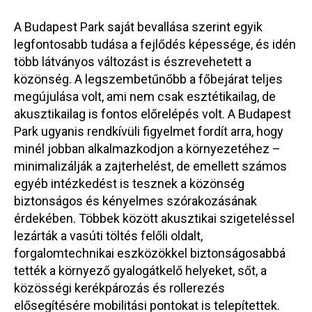
A Budapest Park saját bevallása szerint egyik
legfontosabb tudása a fejlődés képessége, és idén
több látványos változást is észrevehetett a
közönség. A legszembetűnőbb a főbejárat teljes
megújulása volt, ami nem csak esztétikailag, de
akusztikailag is fontos előrelépés volt. A Budapest
Park ugyanis rendkívüli figyelmet fordít arra, hogy
minél jobban alkalmazkodjon a környezetéhez –
minimalizálják a zajterhelést, de emellett számos
egyéb intézkedést is tesznek a közönség
biztonságos és kényelmes szórakozásának
érdekében. Többek között akusztikai szigeteléssel
lezárták a vasúti töltés felőli oldalt,
forgalomtechnikai eszközökkel biztonságosabbá
tették a környező gyalogátkelő helyeket, sőt, a
közösségi kerékpározás és rollerezés
elősegítésére mobilitási pontokat is telepítettek.