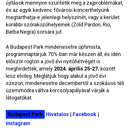
újítások mennyire szüntetik meg a zajproblémákat,
és az egyik kedvenc fővárosi koncerthelyünk
megtarthatja-e jelenlegi helyszínét, vagy a kerület
korábbi szórakozóhelyeinek (Zöld Pardon, Rio,
Barba Negra) sorsára jut.
A Budapest Park mindenesetre optimista,
programnaptárjuk 70%-ban már készen áll, és idén
először rögtön a jövő évi nyitóhétvégét is
meghirdették, amely
2024. április 25-27.
között
lesz elvileg. Meglátjuk hogy alakul a jövő évi
szezon, mindenesetre decembertől a szokásos téli
üzemmódra váltva korcsolyapályával várják a
látogatókat.
Budapest Park
Hivatalos
|
Facebook
|
Instagram