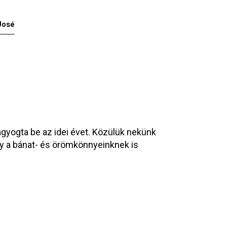
José
agyogta be az idei évet. Közülük nekünk
gy a bánat- és örömkönnyeinknek is