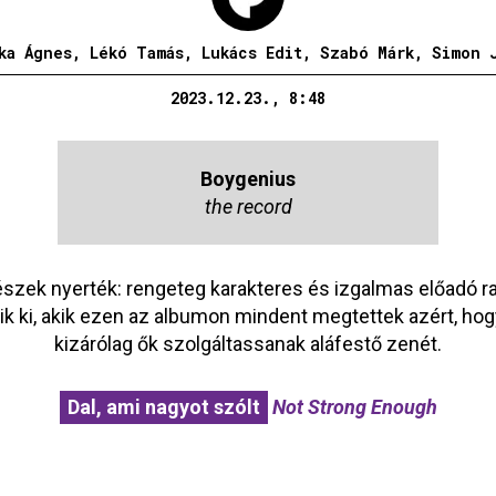
ka Ágnes, Lékó Tamás, Lukács Edit, Szabó Márk, Simon 
2023.12.23., 8:48
Boygenius
the record
észek nyerték: rengeteg karakteres és izgalmas előadó r
k ki, akik ezen az albumon mindent megtettek azért, ho
kizárólag ők szolgáltassanak aláfestő zenét.
Dal, ami nagyot szólt
Not Strong Enough