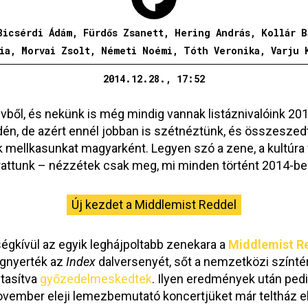
Bicsérdi Ádám, Fürdős Zsanett, Hering András, Kollár B
ia, Morvai Zsolt, Németi Noémi, Tóth Veronika, Varju 
2014.12.28., 17:52
vből, és nekünk is még mindig vannak listáznivalóink 20
dén, de azért ennél jobban is szétnéztünk, és összeszed
mellkasunkat magyarként. Legyen szó a zene, a kultúra v
rattunk – nézzétek csak meg, mi minden történt 2014-be
Új kezdet a Middlemist Reddel
égkívül az egyik leghájpoltabb zenekara a
Middlemist R
egnyerték az
Index
dalversenyét, sőt a nemzetközi színtére
tasítva
győzedelmeskedtek
. Ilyen eredmények után pedig
 november eleji lemezbemutató koncertjüket már teltház e