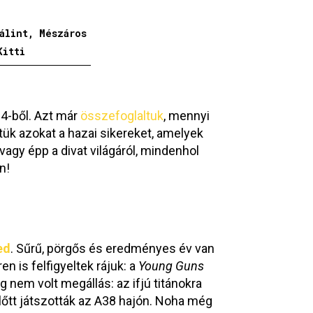
álint, Mészáros
Kitti
14-ből. Azt már
összefoglaltuk
, mennyi
tük azokat a hazai sikereket, amelyek
agy épp a divat világáról, mindenhol
n!
ed
. Sűrű, pörgős és eredményes év van
n is felfigyeltek rájuk: a
Young Guns
 nem volt megállás: az ifjú titánokra
lőtt játszották az A38 hajón. Noha még