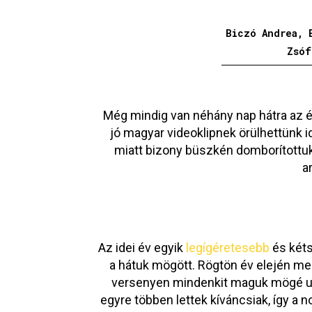
Biczó Andrea, 
Zsóf
Még mindig van néhány nap hátra az é
jó magyar videoklipnek örülhettünk i
miatt bizony büszkén domborítottuk 
a
Az idei év egyik
legígéretesebb
és kéts
a hátuk mögött. Rögtön év elején m
versenyen mindenkit maguk mögé u
egyre többen lettek kíváncsiak, így a