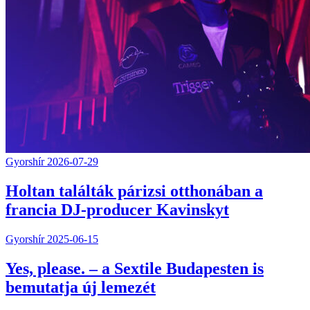
Gyorshír
2026-07-29
Holtan találták párizsi otthonában a
francia DJ-producer Kavinskyt
Gyorshír
2025-06-15
Yes, please. – a Sextile Budapesten is
bemutatja új lemezét