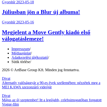
Gyorshír
2023-05-18
Júliusban jön a Blur új albuma!
Gyorshír
2023-05-16
Megjelent a Move Gently kiadó első
válogatáslemeze!
Impresszum
/
Médiaajánlat
/
Adatkezelési tájékoztató
/
Sütik törlése
/
2026 © ArtBase Group Kft. Minden jog fenntartva.
Divat
Alternatív valósággyár a 90-es évek szellemében: nézzétek meg a
MEI KAWA szezonzáró videóját
Divat
Május az új szeptember! Itt a legújabb, celebsimogatóban forgatott
Vogue-film