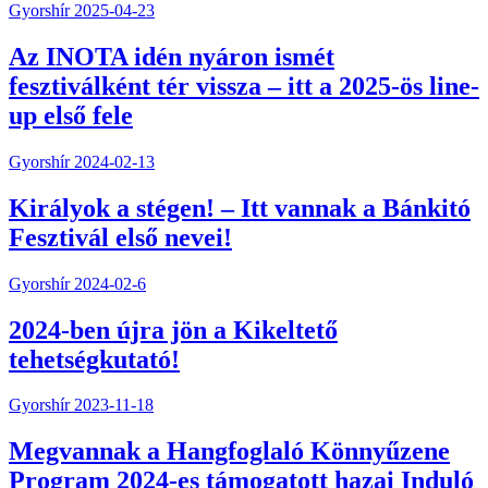
Gyorshír
2025-04-23
Az INOTA idén nyáron ismét
fesztiválként tér vissza – itt a 2025-ös line-
up első fele
Gyorshír
2024-02-13
Királyok a stégen! – Itt vannak a Bánkitó
Fesztivál első nevei!
Gyorshír
2024-02-6
2024-ben újra jön a Kikeltető
tehetségkutató!
Gyorshír
2023-11-18
Megvannak a Hangfoglaló Könnyűzene
Program 2024-es támogatott hazai Induló