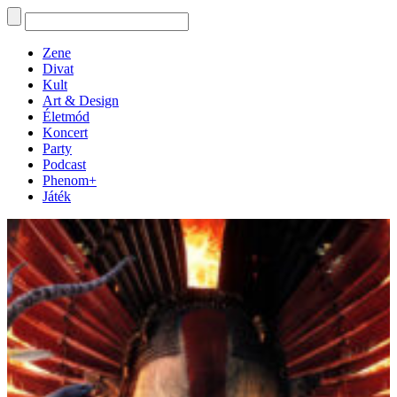
Zene
Divat
Kult
Art & Design
Életmód
Koncert
Party
Podcast
Phenom+
Játék