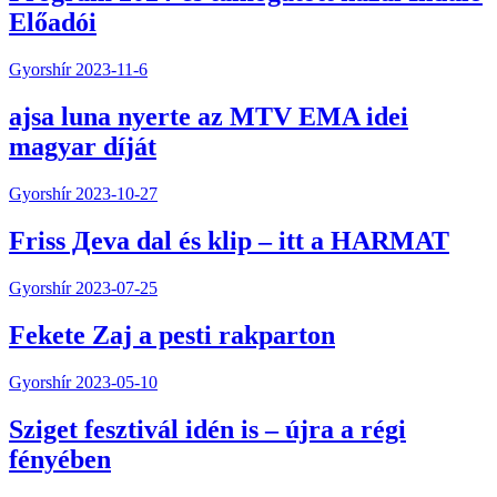
Előadói
Gyorshír
2023-11-6
ajsa luna nyerte az MTV EMA idei
magyar díját
Gyorshír
2023-10-27
Friss Дeva dal és klip – itt a HARMAT
Gyorshír
2023-07-25
Fekete Zaj a pesti rakparton
Gyorshír
2023-05-10
Sziget fesztivál idén is – újra a régi
fényében