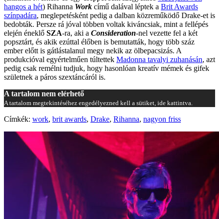
hangos a hét
) Rihanna
Work
című dalával léptek a
Brit Awards
színpadára
, meglepetésként pedig a dalban közreműködő Drake-et is
bedobták. Persze rá jóval többen voltak kiváncsiak, mint a fellépés
elején éneklő
SZA
-ra, aki a
Consideration
-nel vezette fel a két
popsztárt, és akik ezúttal élőben is bemutatták, hogy több száz
ember előtt is gátlástalanul megy nekik az ölbepacsizás. A
produkcióval egyértelműen túltettek
Madonna tavalyi zuhanásán
, azt
pedig csak remélni tudjuk, hogy hasonlóan kreatív mémek és gifek
születnek a páros szextáncáról is.
A tartalom nem elérhető
A tartalom megtekintéséhez engedélyezned kell a sütiket, ide kattintva.
Címkék:
work
,
brit awards
,
Drake
,
Rihanna
,
nagyon friss