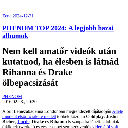
Zene
2024-12-31
PHENOM TOP 2024: A legjobb hazai
albumok
Nem kell amatőr videók után
kutatnod, ha élesben is látnád
Rihanna és Drake
ölbepacsizását
PHENOM
2016.02.28., 20:20
A brit Lemezakadémia Londonban megrendezett díjátadóján
Adele
mindent elsöprő sikere mellett
többek között a
Coldplay
,
Justin
Bieber
,
Lorde
,
Drake
és
Rihanna
is színpadra lépett. Utóbbiak
(akiknek twerkelő és egy cseppet sem szégyenlős
videójától volt