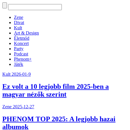
Zene
Divat
Kult
Art & Design
Életmód
Koncert
Party
Podcast
Phenom+
Játék
Kult
2026-01-9
Ez volt a 10 legjobb film 2025-ben a
magyar nézők szerint
Zene
2025-12-27
PHENOM TOP 2025: A legjobb hazai
albumok