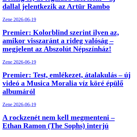
dallal jelentkezik az Artūr Rambo
Zene
2026-06-19
Premier: Kolorblind szerint ilyen az,
amikor visszaránt a rideg valóság –
megjelent az Abszolút Népszínház!
Zene
2026-06-19
Premier: Test, emlékezet, átalakulás – új
videó a Musica Moralia víz köré épülő
albumáról
Zene
2026-06-19
A rockzenét nem kell megmenteni –
Ethan Ramon (The Sophs) interjú