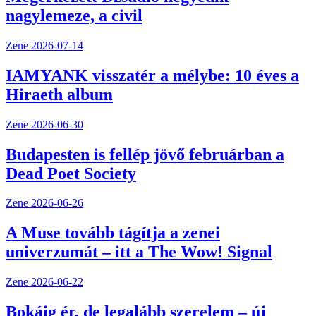
nagylemeze, a civil
Zene
2026-07-14
IAMYANK visszatér a mélybe: 10 éves a
Hiraeth album
Zene
2026-06-30
Budapesten is fellép jövő februárban a
Dead Poet Society
Zene
2026-06-26
A Muse tovább tágítja a zenei
univerzumát – itt a The Wow! Signal
Zene
2026-06-22
Bokáig ér, de legalább szerelem – új