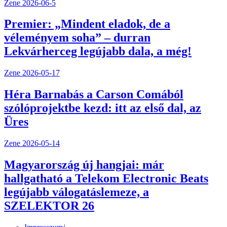
Zene
2026-06-5
Premier: „Mindent eladok, de a
véleményem soha” – durran
Lekvárherceg legújabb dala, a még!
Zene
2026-05-17
Héra Barnabás a Carson Comából
szólóprojektbe kezd: itt az első dal, az
Üres
Zene
2026-05-14
Magyarország új hangjai: már
hallgatható a Telekom Electronic Beats
legújabb válogatáslemeze, a
SZELEKTOR 26