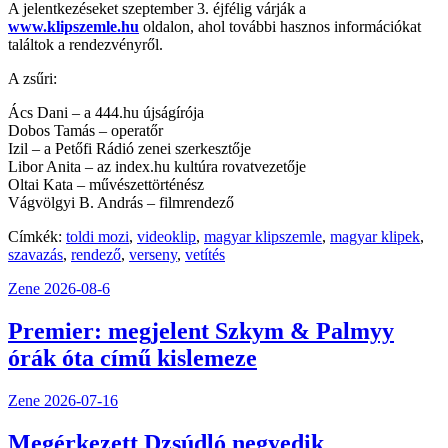
A jelentkezéseket szeptember 3. éjfélig várják a
www.klipszemle.hu
oldalon, ahol további hasznos információkat
találtok a rendezvényről.
A zsűri:
Ács Dani – a 444.hu újságírója
Dobos Tamás – operatőr
Izil – a Petőfi Rádió zenei szerkesztője
Libor Anita – az index.hu kultúra rovatvezetője
Oltai Kata – művészettörténész
Vágvölgyi B. András – filmrendező
Címkék:
toldi mozi
,
videoklip
,
magyar klipszemle
,
magyar klipek
,
szavazás
,
rendező
,
verseny
,
vetítés
Zene
2026-08-6
Premier: megjelent Szkym & Palmyy
órák óta című kislemeze
Zene
2026-07-16
Megérkezett Dzsúdló negyedik