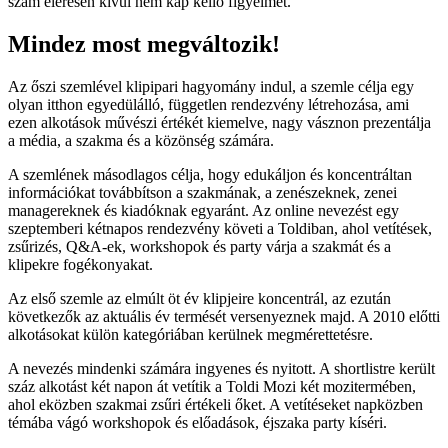
szám elérésén kívül nem kap kellő figyelmet.
Mindez most megváltozik!
Az őszi szemlével klipipari hagyomány indul, a szemle célja egy
olyan itthon egyedülálló, független rendezvény létrehozása, ami
ezen alkotások művészi értékét kiemelve, nagy vásznon prezentálja
a média, a szakma és a közönség számára.
A szemlének másodlagos célja, hogy edukáljon és koncentráltan
információkat továbbítson a szakmának, a zenészeknek, zenei
managereknek és kiadóknak egyaránt. Az online nevezést egy
szeptemberi kétnapos rendezvény követi a Toldiban, ahol vetítések,
zsűrizés, Q&A-ek, workshopok és party várja a szakmát és a
klipekre fogékonyakat.
Az első szemle az elmúlt öt év klipjeire koncentrál, az ezután
következők az aktuális év termését versenyeznek majd. A 2010 előtti
alkotásokat külön kategóriában kerülnek megmérettetésre.
A nevezés mindenki számára ingyenes és nyitott. A shortlistre került
száz alkotást két napon át vetítik a Toldi Mozi két mozitermében,
ahol eközben szakmai zsűri értékeli őket. A vetítéseket napközben
témába vágó workshopok és előadások, éjszaka party kíséri.