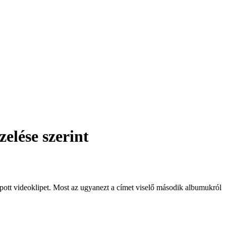
elése szerint
ott videoklipet. Most az ugyanezt a címet viselő második albumukról