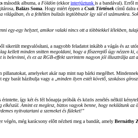
zs
második albuma, a
Földön
(ekkor
interjúztunk
is a bandával). Erről
gitárosa,
Balázs Soma
. Hogy miért éppen a
Csak Történek
című dalra es
 világában, és a feltétlen bulizás legtöbbször így sül el számunkra. Sok
enni egy-egy helyzet, amikor valaki nincs ott a többiekkel lélekben, t
ből sikerült megvalósítani, a nagyobb feladatot inkább a vágás és az utó
ólag kellett minden snitten megoldani, hogy a főszereplő úgy nézzen ki,
 is belevinni, és ez az RGB-effekt szerintem nagyon jól illusztrálja azt 
an pillanatokat, amelyeket akár nap mint nap bárki megélhet. Mindennek 
 egy barát házibulja vagy a „
minden ilyen estét követő, szokásos gíros
is érintette, így két és fél hónapja próbák és közös zenélés nélkül kényte
ig elkészül. Amint ez meglesz, biztos vagyok benne, hogy nekilátunk a
demes nyitvatartani a szemeket és füleket!”
r végén, még karácsony előtt nézheti meg a bandát, amely
Bernáthy Z