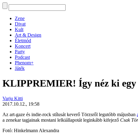
Zene
Divat
Kult
Art & Design
Életmód
Koncert
Party
Podcast
Phenom+
Játék
KLIPPREMIER! Így néz ki egy kív
Varju Kitti
2017.10.12., 19:58
Az art-gaze és indie-rock stílusát keverő
Törzs
ről legutóbb májusban
a zenekar tagjainak mostani lelkiállapotát leginkább kifejező
Csak Tör
Fotó: Hinkelmann Alexandra