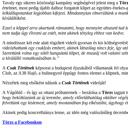
Tavaly egy sikeres közösségi kampány segítségével jelent meg a
Tör
értelmet, most pedig újabb dalhoz forgatott klipet az együttes énekes-
lelkiállapotunkat legjobban kifejezi. Mindannyian elmerültünk a munka
kívülállóként.
Ezzel a klippel arra akartunk rámutatni, hogy mennyire abszurd tud l
nem tudja úgy élvezni az estét, mint akinek tényleg ehhez van kedve.
A mindössze két este alatt rögzített videót gyorsan és kis költségvetés
videózhattunk egy csuklyás embert, akinek látszólag nincs feje, így ut
Szerettünk volna egy sötét hangulatú klipet, de muszáj volt valami színt
a kívülálló vonatkozásában is.”
A
Csak Történek
képsorai a budapesti éjszakából villantanak fel oly
Club, az A38 Hajó, a bulinegyed éppúgy fontos elemei a klipnek, mint
Nézzétek meg elsőként nálunk a
Csak Történek
videóját!
A Vágóhíd – és így az ottani próbatermek – bezárása a
Törzs
tagjait 
hogy beköltözzünk az új terembe, amely előreláthatólag október végé
felvettünk egy kislemezt, amely mostanában fog elkészülni, úgyhogy ér
Akinek pedig koncerthiánya lenne, az idén még valószínűleg decembe
Törzs a Facebookon