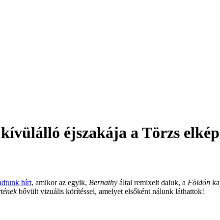
ülálló éjszakája a Törzs elképz
adtunk hírt
, amikor az egyik,
Bernathy
által remixelt daluk, a
Földön
kap
tének
bővült vizuális körítéssel, amelyet elsőként nálunk láthattok!