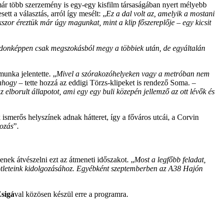
 már több szerzemény is egy-egy kisfilm társaságában nyert mélyebb
ett a választás, arról így mesélt: „
Ez a dal volt az, amelyik a mostani
szor éreztük már úgy magunkat, mint a klip főszereplője – egy kicsit
ulajdonképpen csak megszokásból megy a többiek után, de egyáltalán
munka jelentette. „
Mivel a szórakozóhelyeken vagy a metróban nem
 ahogy
– tette hozzá az eddigi Törzs-klipeket is rendező Soma. –
az elborult állapotot, ami egy egy buli közepén jellemző az ott lévők és
ismerős helyszínek adnak hátteret, így a főváros utcái, a Corvin
zozás
”.
lenek átvészelni ezt az átmeneti időszakot. „
Most a legfőbb feladat,
z ötleteink kidolgozásához. Egyébként szeptemberben az A38 Hajón
sigá
val közösen készül erre a programra.