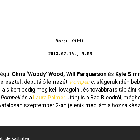
Varju Kitti
2013.07.16., 9:03
végül
Chris ‘Woody’ Wood, Will Farquarson
és
Kyle Sim
eresztelt debütáló lemezét.
Pompeii
c. slágerük idén beb
a sikert pedig meg kell lovagolni, és továbbra is táplálni k
a
Pompeii
és a
Laura Palmer
után) is a Bad Bloodról, mégh
alosan szeptember 2-án jelenik meg, ám a hozzá készült
!
 ide kattintva.