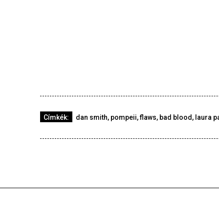
Címkék:
dan smith
,
pompeii
,
flaws
,
bad blood
,
laura p
Gyorshír
2026-07-29