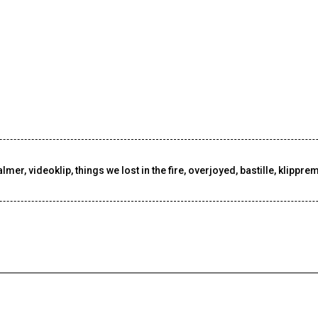
almer
,
videoklip
,
things we lost in the fire
,
overjoyed
,
bastille
,
klipprem
Gyorshír
2025-06-15
G