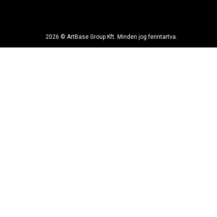
2026 © ArtBase Group Kft. Minden jog fenntartva.
 sor a honlap használatára, vagy az "Elfogadás" gombra történik