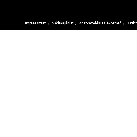
Impresszum
/
Médiaajánlat
/
Adatkezelési tájékoztató
/
Sütik 
Szolgáltatásaink igénybevételével beleegyezel a cookie-k 
Elfogadom
Adatkezelési tájékoztató
A süti beállítások ennél a honlapnál engedélyezett a legjobb felhaszná
kattintás, azzal a felhasználó elfogadja a sütik használatát.