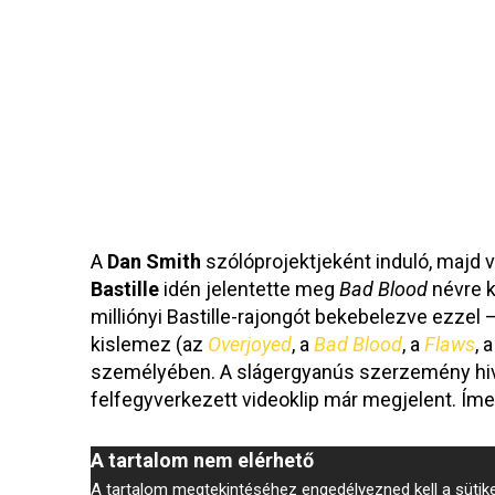
A
Dan Smith
szólóprojektjeként induló, majd 
Bastille
idén jelentette meg
Bad Blood
névre k
milliónyi Bastille-rajongót bekebelezve ezzel – 
kislemez (az
Overjoyed
, a
Bad Blood
, a
Flaws
, 
személyében. A slágergyanús szerzemény hivat
felfegyverkezett videoklip már megjelent. Íme
A tartalom nem elérhető
A tartalom megtekintéséhez engedélyezned kell a sütiket,