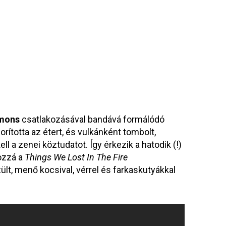
mons
csatlakozásával bandává formálódó
orította az étert, és vulkánként tombolt,
ell a zenei köztudatot. Így érkezik a hatodik (!)
ozzá a
Things We Lost In The Fire
, menő kocsival, vérrel és farkaskutyákkal