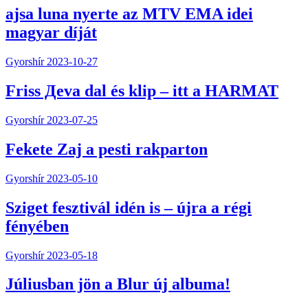
ajsa luna nyerte az MTV EMA idei
magyar díját
Gyorshír
2023-10-27
Friss Дeva dal és klip – itt a HARMAT
Gyorshír
2023-07-25
Fekete Zaj a pesti rakparton
Gyorshír
2023-05-10
Sziget fesztivál idén is – újra a régi
fényében
Gyorshír
2023-05-18
Júliusban jön a Blur új albuma!