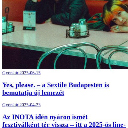
Gyorshír
2025-06-15
Yes, please. – a Sextile Budapesten is
bemutatja új lemezét
Gyorshír
2025-04-23
Az INOTA idén nyáron ismét
fesztiválként tér vissza – itt a 2025-ös line-