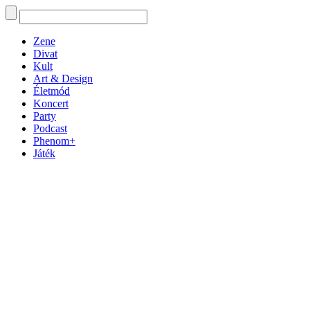
Zene
Divat
Kult
Art & Design
Életmód
Koncert
Party
Podcast
Phenom+
Játék