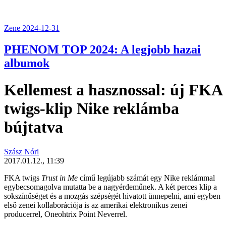
Zene
2024-12-31
PHENOM TOP 2024: A legjobb hazai
albumok
Kellemest a hasznossal: új FKA
twigs-klip Nike reklámba
bújtatva
Szász Nóri
2017.01.12., 11:39
FKA twigs
Trust in Me
című legújabb számát egy Nike reklámmal
egybecsomagolva mutatta be a nagyérdeműnek. A két perces klip a
sokszínűséget és a mozgás szépségét hivatott ünnepelni, ami egyben
első zenei kollaborációja is az amerikai elektronikus zenei
producerrel, Oneohtrix Point Neverrel.