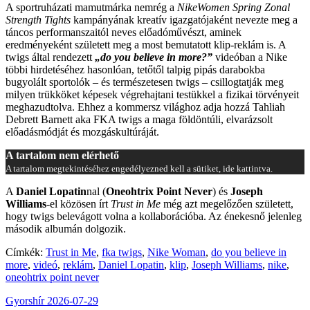
A sportruházati mamutmárka nemrég a
NikeWomen Spring Zonal
Strength Tights
kampányának kreatív igazgatójaként nevezte meg a
táncos performanszaitól neves előadóművészt, aminek
eredményeként született meg a most bemutatott klip-reklám is. A
twigs által rendezett
„do you believe in more?”
videóban a Nike
többi hirdetéséhez hasonlóan, tetőtől talpig pipás darabokba
bugyolált sportolók – és természetesen twigs – csillogtatják meg
milyen trükköket képesek végrehajtani testükkel a fizikai törvényeit
meghazudtolva. Ehhez a kommersz világhoz adja hozzá Tahliah
Debrett Barnett aka FKA twigs a maga földöntúli, elvarázsolt
előadásmódját és mozgáskultúráját.
A tartalom nem elérhető
A tartalom megtekintéséhez engedélyezned kell a sütiket, ide kattintva.
A
Daniel Lopatin
nal (
Oneohtrix Point Never
) és
Joseph
Williams
-el közösen írt
Trust in Me
még azt megelőzően született,
hogy twigs belevágott volna a kollaborációba. Az énekesnő jelenleg
második albumán dolgozik.
Címkék:
Trust in Me
,
fka twigs
,
Nike Woman
,
do you believe in
more
,
videó
,
reklám
,
Daniel Lopatin
,
klip
,
Joseph Williams
,
nike
,
oneohtrix point never
Gyorshír
2026-07-29