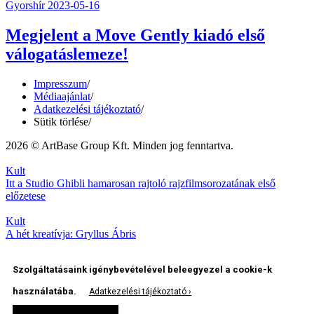
Gyorshír
2023-05-16
Megjelent a Move Gently kiadó első
válogatáslemeze!
Impresszum
/
Médiaajánlat
/
Adatkezelési tájékoztató
/
Sütik törlése
/
2026 © ArtBase Group Kft. Minden jog fenntartva.
Kult
Itt a Studio Ghibli hamarosan rajtoló rajzfilmsorozatának első
előzetese
Kult
A hét kreatívja: Gryllus Ábris
Szolgáltatásaink igénybevételével beleegyezel a cookie-k
használatába.
Adatkezelési tájékoztató