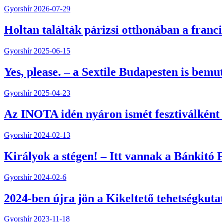
Gyorshír
2026-07-29
Holtan találták párizsi otthonában a fran
Gyorshír
2025-06-15
Yes, please. – a Sextile Budapesten is bemu
Gyorshír
2025-04-23
Az INOTA idén nyáron ismét fesztiválként té
Gyorshír
2024-02-13
Királyok a stégen! – Itt vannak a Bánkitó F
Gyorshír
2024-02-6
2024-ben újra jön a Kikeltető tehetségkuta
Gyorshír
2023-11-18