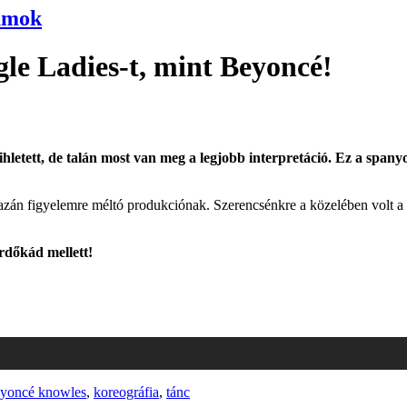
umok
ngle Ladies-t, mint Beyoncé!
letett, de talán most van meg a legjobb interpretáció. Ez a spany
án figyelemre méltó produkciónak. Szerencsénkre a közelében volt a tel
rdőkád mellett!
yoncé knowles
,
koreográfia
,
tánc