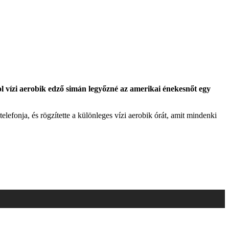
ol vízi aerobik edző simán legyőzné az amerikai énekesnőt egy
efonja, és rögzítette a különleges vízi aerobik órát, amit mindenki