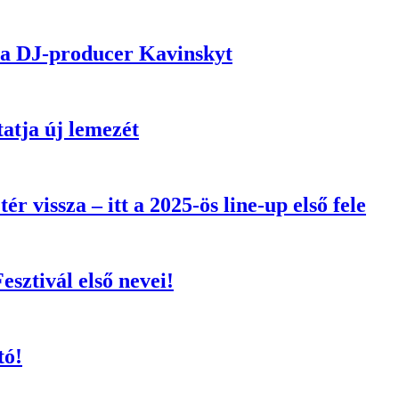
cia DJ-producer Kavinskyt
tatja új lemezét
r vissza – itt a 2025-ös line-up első fele
esztivál első nevei!
tó!