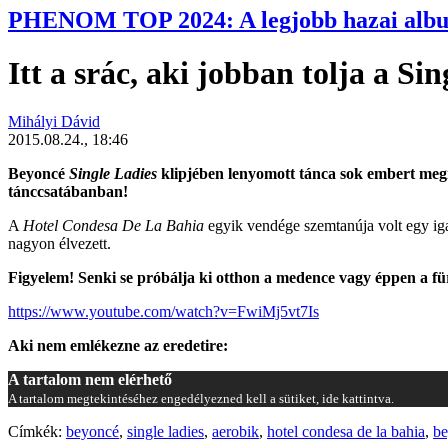
PHENOM TOP 2024: A legjobb hazai alb
Itt a srác, aki jobban tolja a Si
Mihályi Dávid
2015.08.24., 18:46
Beyoncé
Single Ladies
klipjében lenyomott tánca sok embert megih
tánccsatábanban!
A
Hotel Condesa De La Bahia
egyik vendége szemtanúja volt egy igaz
nagyon élvezett.
Figyelem! Senki se próbálja ki otthon a medence vagy éppen a fü
https://www.youtube.com/watch?v=FwiMj5vt7Is
Aki nem emlékezne az eredetire:
A tartalom nem elérhető
A tartalom megtekintéséhez engedélyezned kell a sütiket, ide kattintva.
Címkék:
beyoncé
,
single ladies
,
aerobik
,
hotel condesa de la bahia
,
be