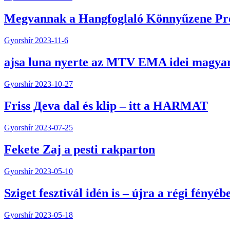
Megvannak a Hangfoglaló Könnyűzene Prog
Gyorshír
2023-11-6
ajsa luna nyerte az MTV EMA idei magyar
Gyorshír
2023-10-27
Friss Дeva dal és klip – itt a HARMAT
Gyorshír
2023-07-25
Fekete Zaj a pesti rakparton
Gyorshír
2023-05-10
Sziget fesztivál idén is – újra a régi fényéb
Gyorshír
2023-05-18