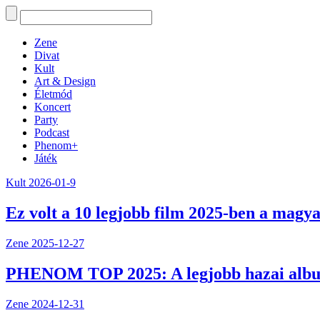
Zene
Divat
Kult
Art & Design
Életmód
Koncert
Party
Podcast
Phenom+
Játék
Kult
2026-01-9
Ez volt a 10 legjobb film 2025-ben a magya
Zene
2025-12-27
PHENOM TOP 2025: A legjobb hazai alb
Zene
2024-12-31