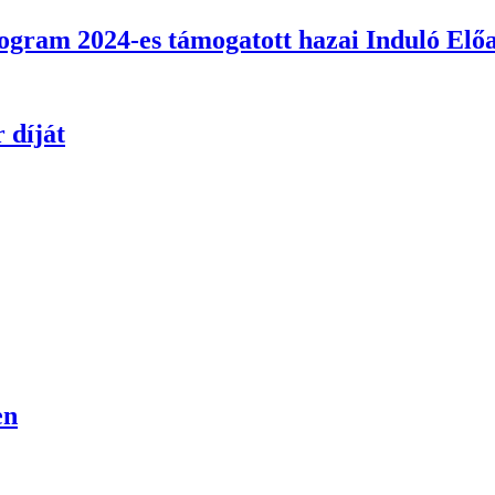
ram 2024-es támogatott hazai Induló Elő
 díját
en