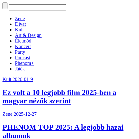
Zene
Divat
Kult
Art & Design
Életmód
Koncert
Party
Podcast
Phenom+
Játék
Kult
2026-01-9
Ez volt a 10 legjobb film 2025-ben a
magyar nézők szerint
Zene
2025-12-27
PHENOM TOP 2025: A legjobb hazai
albumok