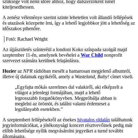
szüksége volt némi időre ahhoz, hogy dalszerzőként ismét
kiteljesedhessen.
A zenész véleménye szerint szinte lehetetlen volt állandó fellépések
és utazások közepette írni, így a lehető legjobbkor jött a lehetőség az
időszakos pihenőre.
│Fotó: Rachael Wright
Az újjászületés színteréül a londoni Koko színpada szolgál majd
szeptember 11-én, amelynek bevételei a
War Child
nonprofit
szervezet számára kerülnek felajánlásra.
Hozier
az
NPR
rádióban mesélt a hamarosan megjelenő albumról,
illetve új dalainak egyikéről, amely a
Wasteland, Baby!
címet viseli.
„Egyfajta mókás szerelmes dal valakiről, aki elképzeli a
világot a jelenlegi formájában, majd a lehető
legrosszabb forgatókönyvben. Megpróbálja abban is
meglelni az örömöt, és találni valami érdemeset a
legsilányabb esetekben.”
A szeptemberi fellépésekről az énekes
hivatalos oldalán
találhatunk
jegyinformációkat, a jótékonysági koncert résztvevőinek pedig már
előbb lehetősége nyílik megvásárolni jegyeiket a turné további
állomásaira.