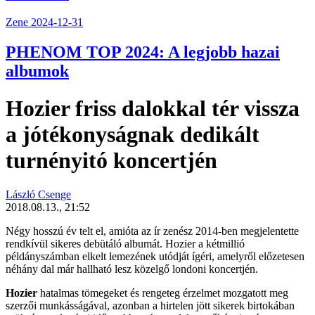
Zene
2024-12-31
PHENOM TOP 2024: A legjobb hazai
albumok
Hozier friss dalokkal tér vissza
a jótékonyságnak dedikált
turnényitó koncertjén
László Csenge
2018.08.13., 21:52
Négy hosszú év telt el, amióta az ír zenész 2014-ben megjelentette
rendkívül sikeres debütáló albumát.
Hozier
a kétmillió
példányszámban elkelt lemezének utódját ígéri, amelyről előzetesen
néhány dal már hallható lesz közelgő londoni koncertjén.
Hozier
hatalmas tömegeket és rengeteg érzelmet mozgatott meg
szerzői munkásságával, azonban a hirtelen jött sikerek birtokában