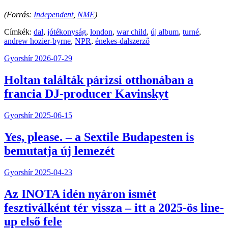
(Forrás:
Independent
,
NME
)
Címkék:
dal
,
jótékonyság
,
london
,
war child
,
új album
,
turné
,
andrew hozier-byrne
,
NPR
,
énekes-dalszerző
Gyorshír
2026-07-29
Holtan találták párizsi otthonában a
francia DJ-producer Kavinskyt
Gyorshír
2025-06-15
Yes, please. – a Sextile Budapesten is
bemutatja új lemezét
Gyorshír
2025-04-23
Az INOTA idén nyáron ismét
fesztiválként tér vissza – itt a 2025-ös line-
up első fele