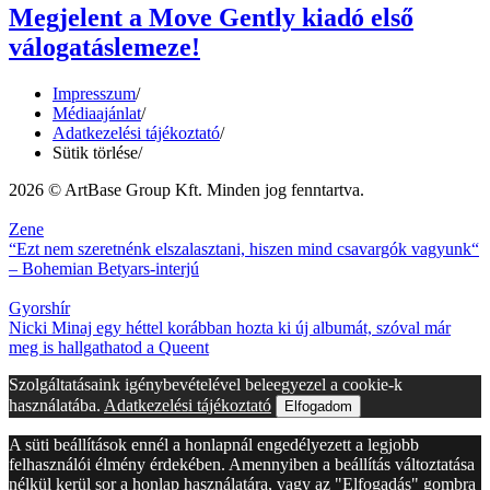
Megjelent a Move Gently kiadó első
válogatáslemeze!
Impresszum
/
Médiaajánlat
/
Adatkezelési tájékoztató
/
Sütik törlése
/
2026 © ArtBase Group Kft. Minden jog fenntartva.
Zene
“Ezt nem szeretnénk elszalasztani, hiszen mind csavargók vagyunk“
– Bohemian Betyars-interjú
Gyorshír
Nicki Minaj egy héttel korábban hozta ki új albumát, szóval már
meg is hallgathatod a Queent
Szolgáltatásaink igénybevételével beleegyezel a cookie-k
használatába.
Adatkezelési tájékoztató
Elfogadom
A süti beállítások ennél a honlapnál engedélyezett a legjobb
felhasználói élmény érdekében. Amennyiben a beállítás változtatása
nélkül kerül sor a honlap használatára, vagy az "Elfogadás" gombra