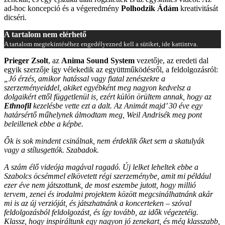
ad-hoc koncepció és a végeredmény
Polhodzik Ádám
kreativitását
dicséri.
A tartalom nem elérhető
A tartalom megtekintéséhez engedélyezned kell a sütiket, ide kattintva.
Prieger Zsolt
, az
Anima Sound System
vezetője, az eredeti dal
egyik szerzője így vélekedik az együttműködésről, a feldolgozásról:
„Jó érzés, amikor hatással vagy fiatal zenészekre a
szerzeményeiddel, akiket egyébként meg nagyon kedvelsz a
dolgaikért ettől függetlenül is, ezért külön örültem annak, hogy az
Ethnofil
kezelésbe vette ezt a dalt.
Az Animát majd’ 30 éve egy
határsértő műhelynek álmodtam meg, Weil Andrisék meg pont
beleillenek ebbe a képbe.
Ők is sok mindent csinálnak, nem érdeklik őket sem a skatulyák
vagy a stílusgettók. Szabadok.
A szám élő videója magával ragadó. Új lelket leheltek ebbe a
Szabolcs öcsémmel elkövetett régi szerzeménybe, amit mi például
ezer éve nem játszottunk, de most eszembe jutott, hogy millió
tervem, zenei és irodalmi projektem között megcsinálhatnánk akár
mi is az új verzióját, és játszhatnánk a koncerteken – szóval
feldolgozásból feldolgozást, és így tovább, az idők végezetéig.
Klassz, hogy inspiráltunk egy nagyon jó zenekart, és még klasszabb,