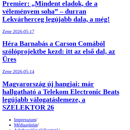
Premier: „Mindent eladok, de a
véleményem soha” – durran
Lekvárherceg legújabb dala, a még!
Zene
2026-05-17
Héra Barnabás a Carson Comából
szólóprojektbe kezd: itt az első dal, az
Üres
Zene
2026-05-14
Magyarország új hangjai: már
hallgatható a Telekom Electronic Beats
legújabb válogatáslemeze, a
SZELEKTOR 26
Impresszum
/
Médiaajánlat
/