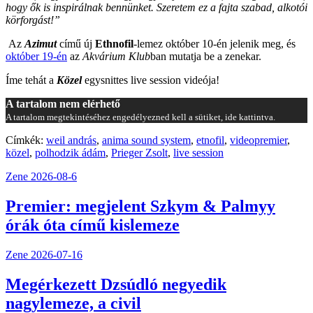
hogy ők is inspirálnak bennünket. Szeretem ez a fajta szabad, alkotói
körforgást!”
Az
Azimut
című új
Ethnofil
-lemez október 10-én jelenik meg, és
október 19-én
az
Akvárium Klub
ban mutatja be a zenekar.
Íme tehát a
Közel
egysnittes live session videója!
A tartalom nem elérhető
A tartalom megtekintéséhez engedélyezned kell a sütiket, ide kattintva.
Címkék:
weil andrás
,
anima sound system
,
etnofil
,
videopremier
,
közel
,
polhodzik ádám
,
Prieger Zsolt
,
live session
Zene
2026-08-6
Premier: megjelent Szkym & Palmyy
órák óta című kislemeze
Zene
2026-07-16
Megérkezett Dzsúdló negyedik
nagylemeze, a civil