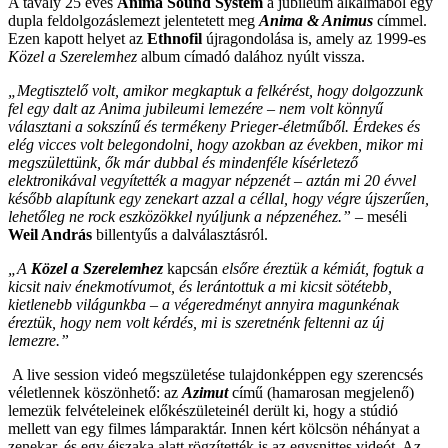
A tavaly 25 éves
Anima Sound System
a jubileum alkalmából egy
dupla feldolgozáslemezt jelentetett meg
Anima & Animus
címmel.
Ezen kapott helyet az
Ethnofil
újragondolása is, amely az 1999-es
Közel a Szerelemhez
album címadó dalához nyúlt vissza.
„Megtisztelő volt, amikor megkaptuk a felkérést, hogy dolgozzunk
fel egy dalt az Anima jubileumi lemezére – nem volt könnyű
választani a sokszínű és termékeny Prieger-életműből. Érdekes és
elég vicces volt belegondolni, hogy azokban az években, mikor mi
megszülettünk, ők már dubbal és mindenféle kísérletező
elektronikával vegyítették a magyar népzenét – aztán mi 20 évvel
később alapítunk egy zenekart azzal a céllal, hogy végre
újszerűen,
lehetőleg ne rock eszközökkel nyúljunk a népzenéhez.
” –
meséli
Weil András
billentyűs a dalválasztásról.
„A
Közel a Szerelemhez
kapcsán
elsőre éreztük a kémiát, fogtuk a
kicsit naiv énekmotívumot, és lerántottuk a mi kicsit sötétebb,
kietlenebb világunkba – a végeredményt annyira magunkénak
éreztük, hogy nem volt kérdés, mi is szeretnénk feltenni az új
lemezre.”
A live session videó megszületése tulajdonképpen egy szerencsés
véletlennek köszönhető: az
Azimut
című (hamarosan megjelenő)
lemezük felvételeinek előkészületeinél derült ki, hogy a stúdió
mellett van egy filmes lámparaktár. Innen kért kölcsön néhányat a
zenekar, és egy éjszaka alatt rögzítették is az egysnittes videót. Az