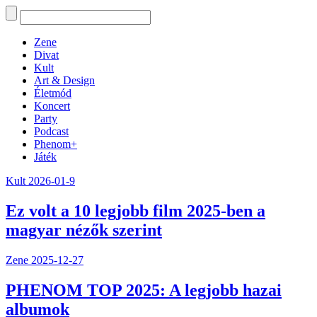
Zene
Divat
Kult
Art & Design
Életmód
Koncert
Party
Podcast
Phenom+
Játék
Kult
2026-01-9
Ez volt a 10 legjobb film 2025-ben a
magyar nézők szerint
Zene
2025-12-27
PHENOM TOP 2025: A legjobb hazai
albumok