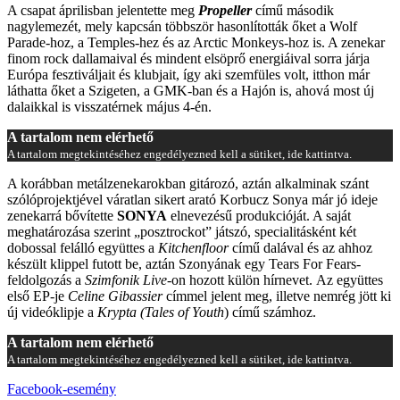
A csapat áprilisban jelentette meg
Propeller
című második
nagylemezét, mely kapcsán többször hasonlították őket a Wolf
Parade-hoz, a Temples-hez és az Arctic Monkeys-hoz is. A zenekar
finom rock dallamaival és mindent elsöprő energiáival sorra járja
Európa fesztiváljait és klubjait, így aki szemfüles volt, itthon már
láthatta őket a Szigeten, a GMK-ban és a Hajón is, ahová most új
dalaikkal is visszatérnek május 4-én.
A tartalom nem elérhető
A tartalom megtekintéséhez engedélyezned kell a sütiket, ide kattintva.
A korábban metálzenekarokban gitározó, aztán alkalminak szánt
szólóprojektjével váratlan sikert arató Korbucz Sonya már jó ideje
zenekarrá bővítette
SONYA
elnevezésű produkcióját. A saját
meghatározása szerint „posztrockot” játszó, specialitásként két
dobossal felálló együttes a
Kitchenfloor
című dalával és az ahhoz
készült klippel futott be, aztán Szonyának egy Tears For Fears-
feldolgozás a
Szimfonik Live
-on hozott külön hírnevet. Az együttes
első EP-je
Celine Gibassier
címmel jelent meg, illetve nemrég jött ki
új videóklipje a
Krypta (Tales of Youth
) című számhoz.
A tartalom nem elérhető
A tartalom megtekintéséhez engedélyezned kell a sütiket, ide kattintva.
Facebook-esemény