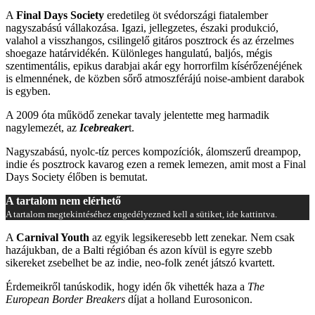
A
Final Days Society
eredetileg öt svédországi fiatalember
nagyszabású vállakozása. Igazi, jellegzetes, északi produkció,
valahol a visszhangos, csilingelő gitáros posztrock és az érzelmes
shoegaze határvidékén. Különleges hangulatú, baljós, mégis
szentimentális, epikus darabjai akár egy horrorfilm kísérőzenéjének
is elmennének, de közben sőrő atmoszférájú noise-ambi
ent darabok
is egyben.
A 2009 óta működő zenekar tavaly jelentette meg harmadik
nagylemezét, az
Icebreaker
t.
Nagyszabású, nyolc-tíz perces kompozíciók, álomszerű dreampop,
indie és posztrock kavarog ezen a remek lemezen, amit most a Final
Days Society élőben is bemutat.
A tartalom nem elérhető
A tartalom megtekintéséhez engedélyezned kell a sütiket, ide kattintva.
A
Carnival Youth
az egyik legsikeresebb lett zenekar. Nem csak
hazájukban, de a Balti régióban és azon kívül is egyre szebb
sikereket zsebelhet be az indie, neo-folk zenét játszó kvartett.
Érdemeikről tanúskodik, hogy idén ők vihették haza a
The
European Border Breakers
díjat a holland Eurosonicon.