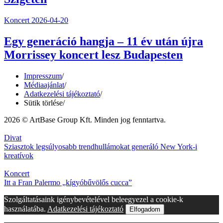
Koncert
2026-04-20
Egy generáció hangja – 11 év után újra
Morrissey koncert lesz Budapesten
Impresszum
/
Médiaajánlat
/
Adatkezelési tájékoztató
/
Sütik törlése
/
2026 © ArtBase Group Kft. Minden jog fenntartva.
Divat
Sziasztok legsúlyosabb trendhullámokat generáló New York-i
kreatívok
Koncert
Itt a Fran Palermo „kígyóbűvölős cucca”
Szolgáltatásaink igénybevételével beleegyezel a cookie-k
használatába.
Adatkezelési tájékoztató
Elfogadom