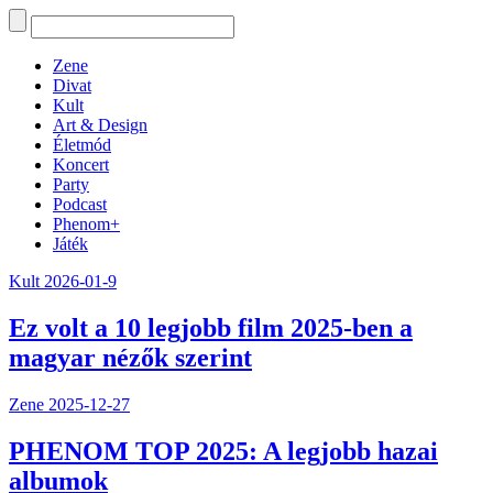
Zene
Divat
Kult
Art & Design
Életmód
Koncert
Party
Podcast
Phenom+
Játék
Kult
2026-01-9
Ez volt a 10 legjobb film 2025-ben a
magyar nézők szerint
Zene
2025-12-27
PHENOM TOP 2025: A legjobb hazai
albumok