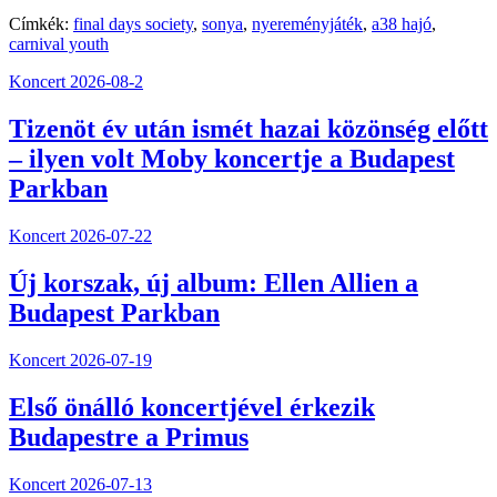
Címkék:
final days society
,
sonya
,
nyereményjáték
,
a38 hajó
,
carnival youth
Koncert
2026-08-2
Tizenöt év után ismét hazai közönség előtt
– ilyen volt Moby koncertje a Budapest
Parkban
Koncert
2026-07-22
Új korszak, új album: Ellen Allien a
Budapest Parkban
Koncert
2026-07-19
Első önálló koncertjével érkezik
Budapestre a Primus
Koncert
2026-07-13