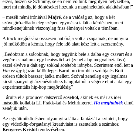
érzés, hiszen se Szlimmy, se én nem voltunk még ilyen helyzetben,
mert mi mindig jó döntéseket hozunk a magánéletünk alakításában!”
– meséli némi iróniával
Majré
, de a valóság az, hogy a két
szövegíró-előadó elég szépen egymásra talált a kérdésben, mert
mindkettejüknek viszonylag friss élményei voltak a témában.
A track megírására összesen hat órája volt a csapatnak, de annyira
jól működött a kémia, hogy fele idő alatt kész lett a szerzemény.
„Bedobtam a srácoknak, hogy tegyünk bele a dalba egy csavart és a
végére csináljunk egy beatswitch-et (zenei alap megváltoztatása),
ezzel elvéve a dalt egy sokkal sötétebb irányba. Szerintem ettől lett a
Van ez így
igazán különleges Barni pro trombita szólója és Boti
erősen túltolt basszer játéka mellett. Szóval zeneileg egy izgalmas
kicsit spanyol gitárzenés/indie-s hangulatból a végére eljut a dal egy
experimentális hip-hop megőrülésig”
– árulta el a producer-dalszerző
sosehol
, akinek ez már az idei
második kollabja Lil Frakk-kal és Mehringerrel
Ha meghalnék
című
zenéjük után.
Az együttműködésben olyannyira látta a fantáziát a kvintett, hogy
egy videóklip-forgatásnyi kreativitást is szenteltek a számhoz
Kenyeres Kristóf
rendezésében.