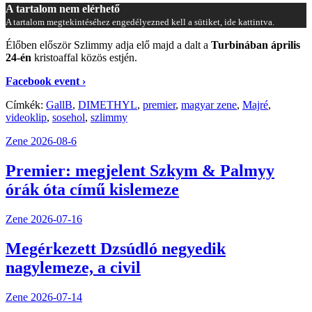
A tartalom nem elérhető
A tartalom megtekintéséhez engedélyezned kell a sütiket, ide kattintva.
Élőben először Szlimmy adja elő majd a dalt a
Turbinában április
24-én
kristoaffal közös estjén.
Facebook event ›
Címkék:
GallB
,
DIMETHYL
,
premier
,
magyar zene
,
Majré
,
videoklip
,
sosehol
,
szlimmy
Zene
2026-08-6
Premier: megjelent Szkym & Palmyy
órák óta című kislemeze
Zene
2026-07-16
Megérkezett Dzsúdló negyedik
nagylemeze, a civil
Zene
2026-07-14