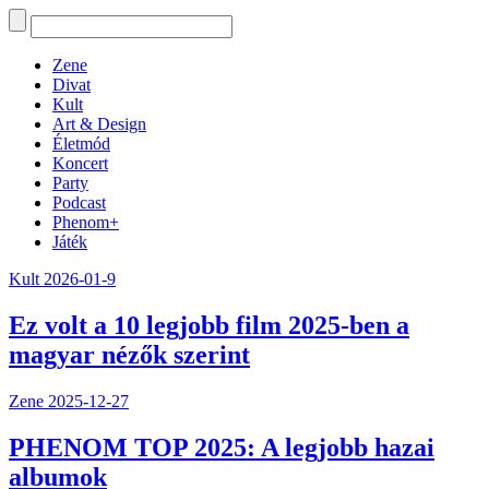
Zene
Divat
Kult
Art & Design
Életmód
Koncert
Party
Podcast
Phenom+
Játék
Kult
2026-01-9
Ez volt a 10 legjobb film 2025-ben a
magyar nézők szerint
Zene
2025-12-27
PHENOM TOP 2025: A legjobb hazai
albumok