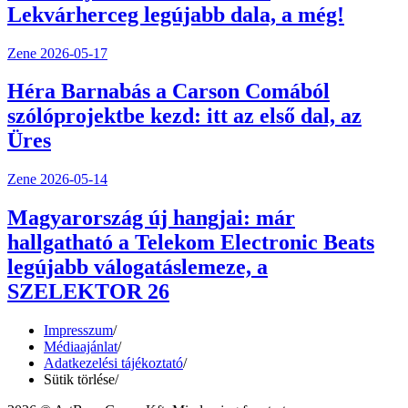
Lekvárherceg legújabb dala, a még!
Zene
2026-05-17
Héra Barnabás a Carson Comából
szólóprojektbe kezd: itt az első dal, az
Üres
Zene
2026-05-14
Magyarország új hangjai: már
hallgatható a Telekom Electronic Beats
legújabb válogatáslemeze, a
SZELEKTOR 26
Impresszum
/
Médiaajánlat
/
Adatkezelési tájékoztató
/
Sütik törlése
/