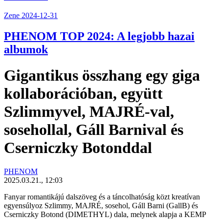
Zene
2024-12-31
PHENOM TOP 2024: A legjobb hazai
albumok
Gigantikus összhang egy giga
kollaborációban, együtt
Szlimmyvel, MAJRÉ-val,
sosehollal, Gáll Barnival és
Cserniczky Botonddal
PHENOM
2025.03.21., 12:03
Fanyar romantikájú dalszöveg és a táncolhatóság közt kreatívan
egyensúlyoz
Szlimmy
,
MAJRÉ
,
sosehol
,
Gáll Barni (GallB)
és
Cserniczky Botond (DIMETHYL)
dala, melynek alapja a KEMP