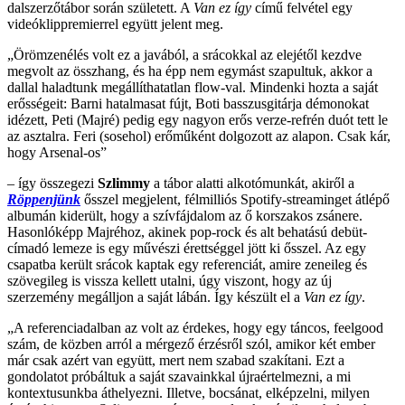
dalszerzőtábor során született. A
Van ez így
című felvétel egy
videóklippremierrel együtt jelent meg.
„Örömzenélés volt ez a javából, a srácokkal az elejétől kezdve
megvolt az összhang, és ha épp nem egymást szapultuk, akkor a
dallal haladtunk megállíthatatlan flow-val. Mindenki hozta a saját
erősségeit: Barni hatalmasat fújt, Boti basszusgitárja démonokat
idézett, Peti (Majré) pedig egy nagyon erős verze-refrén duót tett le
az asztalra. Feri (sosehol) erőműként dolgozott az alapon. Csak kár,
hogy Arsenal-os”
– így összegezi
Szlimmy
a tábor alatti alkotómunkát, akiről a
Röppenjünk
ősszel megjelent, félmilliós Spotify-streaminget átlépő
albumán kiderült, hogy a szívfájdalom az ő korszakos zsánere.
Hasonlóképp Majréhoz, akinek pop-rock és alt behatású debüt-
címadó lemeze is egy művészi érettséggel jött ki ősszel. Az egy
csapatba került srácok kaptak egy referenciát, amire zeneileg és
szövegileg is vissza kellett utalni, úgy viszont, hogy az új
szerzemény megálljon a saját lábán. Így készült el a
Van ez így
.
„A referenciadalban az volt az érdekes, hogy egy táncos, feelgood
szám, de közben arról a mérgező érzésről szól, amikor két ember
már csak azért van együtt, mert nem szabad szakítani. Ezt a
gondolatot próbáltuk a saját szavainkkal újraértelmezni, a mi
kontextusunkba áthelyezni. Illetve, bocsánat, elképzelni, milyen