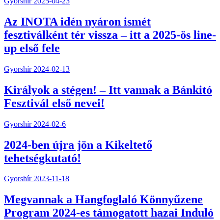
Gyorshír
2025-04-23
Az INOTA idén nyáron ismét
fesztiválként tér vissza – itt a 2025-ös line-
up első fele
Gyorshír
2024-02-13
Királyok a stégen! – Itt vannak a Bánkitó
Fesztivál első nevei!
Gyorshír
2024-02-6
2024-ben újra jön a Kikeltető
tehetségkutató!
Gyorshír
2023-11-18
Megvannak a Hangfoglaló Könnyűzene
Program 2024-es támogatott hazai Induló