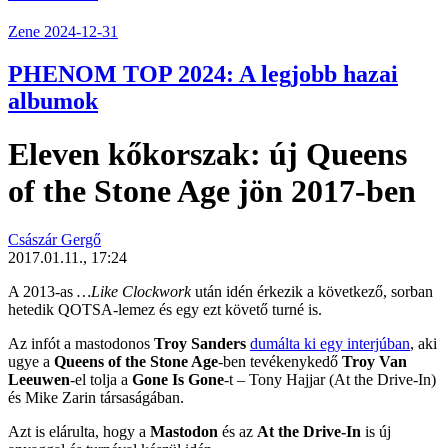
Zene
2024-12-31
PHENOM TOP 2024: A legjobb hazai
albumok
Eleven kőkorszak: új Queens
of the Stone Age jön 2017-ben
Császár Gergő
2017.01.11., 17:24
A 2013-as
…Like Clockwork
után idén érkezik a következő, sorban
hetedik QOTSA-lemez és egy ezt követő turné is.
Az infót a mastodonos
Troy Sanders
dumálta ki egy interjúban
, aki
ugye a
Queens of the Stone Age
-ben tevékenykedő
Troy Van
Leeuwen
-el tolja a
Gone Is Gone
-t – Tony Hajjar (At the Drive-In)
és Mike Zarin társaságában.
Azt is elárulta, hogy a
Mastodon
és az
At the
Drive-In
is új