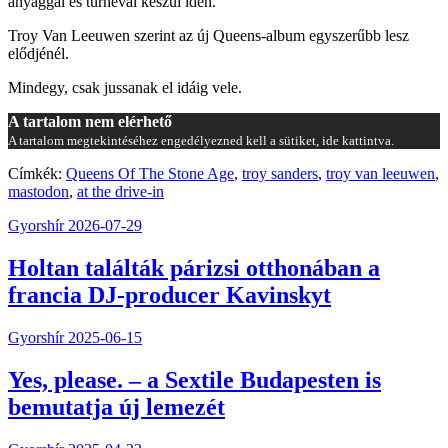
anyaggal és turnéval készül idén.
Troy Van Leeuwen szerint az új Queens-album egyszerűbb lesz
elődjénél.
Mindegy, csak jussanak el idáig vele.
A tartalom nem elérhető
A tartalom megtekintéséhez engedélyezned kell a sütiket, ide kattintva.
Címkék:
Queens Of The Stone Age
,
troy sanders
,
troy van leeuwen
,
mastodon
,
at the drive-in
Gyorshír
2026-07-29
Holtan találták párizsi otthonában a
francia DJ-producer Kavinskyt
Gyorshír
2025-06-15
Yes, please. – a Sextile Budapesten is
bemutatja új lemezét