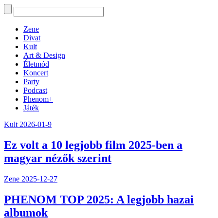
Zene
Divat
Kult
Art & Design
Életmód
Koncert
Party
Podcast
Phenom+
Játék
Kult
2026-01-9
Ez volt a 10 legjobb film 2025-ben a
magyar nézők szerint
Zene
2025-12-27
PHENOM TOP 2025: A legjobb hazai
albumok