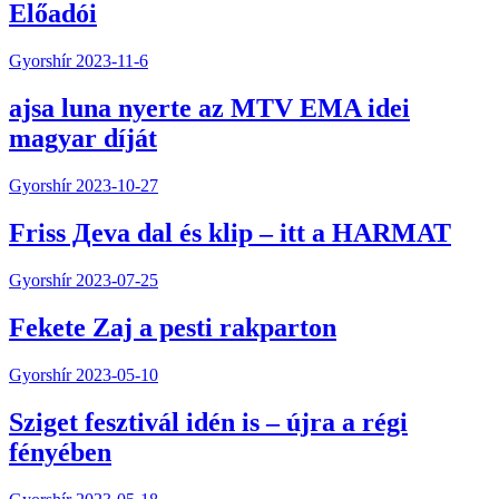
Előadói
Gyorshír
2023-11-6
ajsa luna nyerte az MTV EMA idei
magyar díját
Gyorshír
2023-10-27
Friss Дeva dal és klip – itt a HARMAT
Gyorshír
2023-07-25
Fekete Zaj a pesti rakparton
Gyorshír
2023-05-10
Sziget fesztivál idén is – újra a régi
fényében