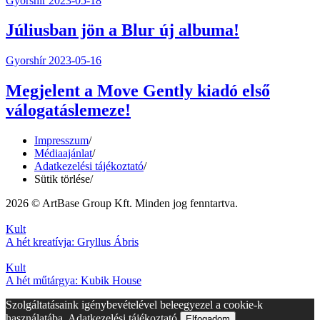
Gyorshír
2023-05-18
Júliusban jön a Blur új albuma!
Gyorshír
2023-05-16
Megjelent a Move Gently kiadó első
válogatáslemeze!
Impresszum
/
Médiaajánlat
/
Adatkezelési tájékoztató
/
Sütik törlése
/
2026 © ArtBase Group Kft. Minden jog fenntartva.
Kult
A hét kreatívja: Gryllus Ábris
Kult
A hét műtárgya: Kubik House
Szolgáltatásaink igénybevételével beleegyezel a cookie-k
használatába.
Adatkezelési tájékoztató
Elfogadom