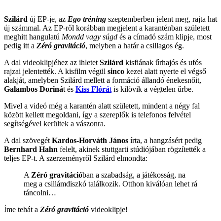
Szilárd
új EP-je, az
Ego tréning
szeptemberben jelent meg, rajta hat
új számmal. Az EP-ről korábban megjelent a karanténban született
meghitt hangulatú
Mondd vagy súgd
és a címadó szám klipje, most
pedig itt a
Zéró gravitáció
, melyben a határ a csillagos ég.
A dal videoklipjéhez az ihletet
Szilárd
kisfiának űrhajós és ufós
rajzai jelentették. A kisfilm végül
sinco
kezei alatt nyerte el végső
alakját, amelyben Szilárd mellett a formáció állandó énekesnőit,
Galambos Doriná
t és
Kiss Flórá
t
is kilövik a végtelen űrbe.
Mivel a videó még a karantén alatt született, mindent a négy fal
között kellett megoldani, így a szereplők is telefonos felvétel
segítségével kerültek a vászonra.
A dal szövegét
Kardos-Horváth János
írta, a hangzásért pedig
Bernhard Hahn
felelt, akinek stuttgarti stúdiójában rögzítették a
teljes EP-t. A szerzeményről Szilárd elmondta:
A
Zéró gravitáció
ban a szabadság, a játékosság, na
meg a csillámdiszkó találkozik. Otthon kiválóan lehet rá
táncolni…
Íme tehát a
Zéró gravitáció
videoklipje!