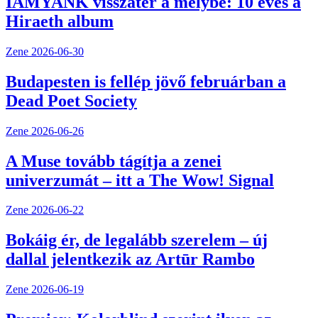
IAMYANK visszatér a mélybe: 10 éves a
Hiraeth album
Zene
2026-06-30
Budapesten is fellép jövő februárban a
Dead Poet Society
Zene
2026-06-26
A Muse tovább tágítja a zenei
univerzumát – itt a The Wow! Signal
Zene
2026-06-22
Bokáig ér, de legalább szerelem – új
dallal jelentkezik az Artūr Rambo
Zene
2026-06-19