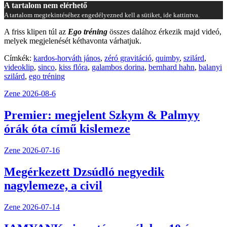
A tartalom nem elérhető
A tartalom megtekintéséhez engedélyezned kell a sütiket, ide kattintva.
A friss klipen túl az
Ego tréning
összes dalához érkezik majd videó,
melyek megjelenését kéthavonta várhatjuk.
Címkék:
kardos-horváth jános
,
zéró gravitáció
,
quimby
,
szilárd
,
videoklip
,
sinco
,
kiss flóra
,
galambos dorina
,
bernhard hahn
,
balanyi
szilárd
,
ego tréning
Zene
2026-08-6
Premier: megjelent Szkym & Palmyy
órák óta című kislemeze
Zene
2026-07-16
Megérkezett Dzsúdló negyedik
nagylemeze, a civil
Zene
2026-07-14