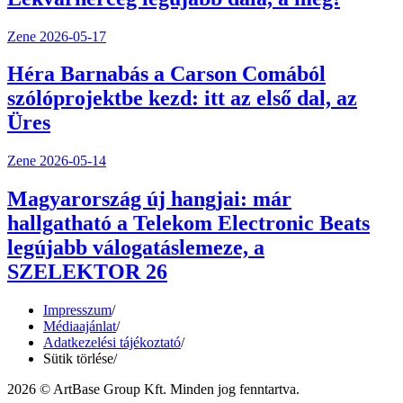
Zene
2026-05-17
Héra Barnabás a Carson Comából
szólóprojektbe kezd: itt az első dal, az
Üres
Zene
2026-05-14
Magyarország új hangjai: már
hallgatható a Telekom Electronic Beats
legújabb válogatáslemeze, a
SZELEKTOR 26
Impresszum
/
Médiaajánlat
/
Adatkezelési tájékoztató
/
Sütik törlése
/
2026 © ArtBase Group Kft. Minden jog fenntartva.