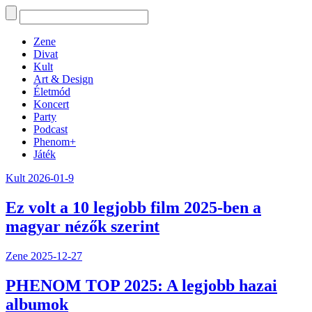
Zene
Divat
Kult
Art & Design
Életmód
Koncert
Party
Podcast
Phenom+
Játék
Kult
2026-01-9
Ez volt a 10 legjobb film 2025-ben a
magyar nézők szerint
Zene
2025-12-27
PHENOM TOP 2025: A legjobb hazai
albumok