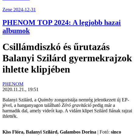
Zene
2024-12-31
PHENOM TOP 2024: A legjobb hazai
albumok
Csillámdiszkó és űrutazás
Balanyi Szilárd gyermekrajzok
ihlette klipjében
PHENOM
2020.11.21., 19:51
Balanyi Szilárd
, a
Quimby
zongoristája nemrég jelentkezett új EP-
jével, a hanganyagon található
Zéró gravitáció
pedig már a
harmadik dal, amely videót kap. A vidám klipet Szilárd fiának rajzai
ihlették.
Kiss Flóra, Balanyi Szilárd, Galambos Dorina
| Fotó:
sinco