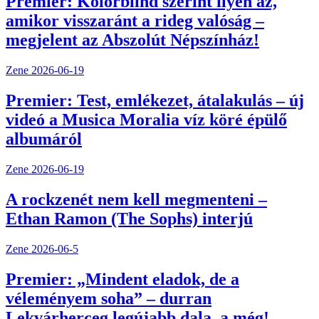
Premier: Kolorblind szerint ilyen az,
amikor visszaránt a rideg valóság –
megjelent az Abszolút Népszínház!
Zene
2026-06-19
Premier: Test, emlékezet, átalakulás – új
videó a Musica Moralia víz köré épülő
albumáról
Zene
2026-06-19
A rockzenét nem kell megmenteni –
Ethan Ramon (The Sophs) interjú
Zene
2026-06-5
Premier: „Mindent eladok, de a
véleményem soha” – durran
Lekvárherceg legújabb dala, a még!