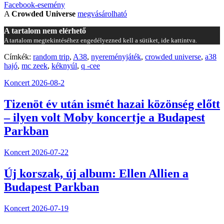
Facebook-esemény
A
Crowded Universe
megvásárolható
A tartalom nem elérhető
A tartalom megtekintéséhez engedélyezned kell a sütiket, ide kattintva.
Címkék:
random trip
,
A38
,
nyereményjáték
,
crowded universe
,
a38
hajó
,
mc zeek
,
kéknyúl
,
q -cee
Koncert
2026-08-2
Tizenöt év után ismét hazai közönség előtt
– ilyen volt Moby koncertje a Budapest
Parkban
Koncert
2026-07-22
Új korszak, új album: Ellen Allien a
Budapest Parkban
Koncert
2026-07-19