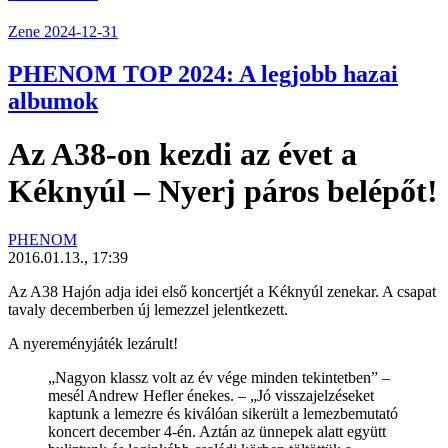
Zene
2024-12-31
PHENOM TOP 2024: A legjobb hazai
albumok
Az A38-on kezdi az évet a
Kéknyúl – Nyerj páros belépőt!
PHENOM
2016.01.13., 17:39
Az A38 Hajón adja idei első koncertjét a Kéknyúl zenekar. A csapat
tavaly decemberben új lemezzel jelentkezett.
A nyereményjáték lezárult!
„Nagyon klassz volt az év vége minden tekintetben” –
mesél Andrew Hefler énekes. – „Jó visszajelzéseket
kaptunk a lemezre és kiválóan sikerült a lemezbemutató
koncert december 4-én. Aztán az ünnepek alatt együtt