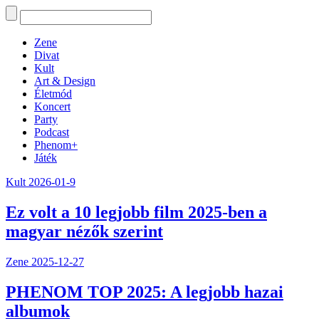
Zene
Divat
Kult
Art & Design
Életmód
Koncert
Party
Podcast
Phenom+
Játék
Kult
2026-01-9
Ez volt a 10 legjobb film 2025-ben a
magyar nézők szerint
Zene
2025-12-27
PHENOM TOP 2025: A legjobb hazai
albumok