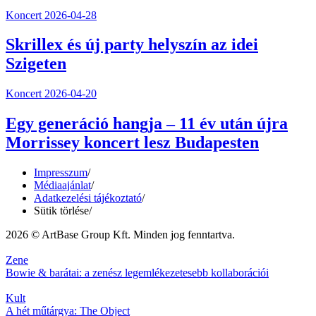
Koncert
2026-04-28
Skrillex és új party helyszín az idei
Szigeten
Koncert
2026-04-20
Egy generáció hangja – 11 év után újra
Morrissey koncert lesz Budapesten
Impresszum
/
Médiaajánlat
/
Adatkezelési tájékoztató
/
Sütik törlése
/
2026 © ArtBase Group Kft. Minden jog fenntartva.
Zene
Bowie & barátai: a zenész legemlékezetesebb kollaborációi
Kult
A hét műtárgya: The Object