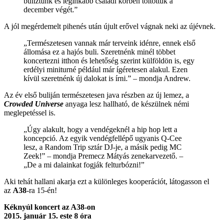
buliztunk és leginkább családi körben töltöttük a
december végét.”
A jól megérdemelt pihenés után újult erővel vágnak neki az újévnek.
„Természetesen vannak már terveink idénre, ennek első
állomása ez a hajós buli. Szeretnénk minél többet
koncertezni itthon és lehetőség szerint külföldön is, egy
erdélyi miniturné például már ígéretesen alakul. Ezen
kívül szeretnénk új dalokat is írni.” – mondja Andrew.
Az év első buliján természetesen java részben az új lemez, a
Crowded Universe
anyaga lesz hallható, de készülnek némi
meglepetéssel is.
„Úgy alakult, hogy a vendégeknél a hip hop lett a
koncepció. Az egyik vendégfellépő ugyanis Q-Cee
lesz, a Random Trip sztár DJ-je, a másik pedig MC
Zeek!” – mondja Premecz Mátyás zenekarvezető. –
„De a mi dalainkat fogják felturbózni!”
Aki tehát hallani akarja ezt a különleges kooperációt, látogasson el
az
A38
-ra 15-én!
Kéknyúl koncert az A38-on
2015. január 15. este 8 óra