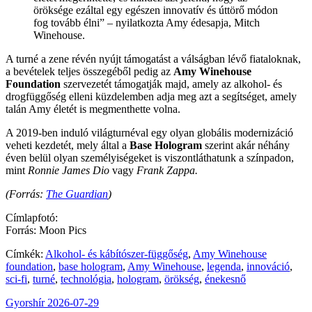
öröksége ezáltal egy egészen innovatív és úttörő módon
fog tovább élni” – nyilatkozta Amy édesapja, Mitch
Winehouse.
A turné a zene révén nyújt támogatást a válságban lévő fiataloknak,
a bevételek teljes összegéből pedig az
Amy Winehouse
Foundation
szervezetét támogatják majd, amely az alkohol- és
drogfüggőség elleni küzdelemben adja meg azt a segítséget, amely
talán Amy életét is megmenthette volna.
A 2019-ben induló világturnéval egy olyan globális modernizáció
veheti kezdetét, mely által a
Base Hologram
szerint akár néhány
éven belül olyan személyiségeket is viszontláthatunk a színpadon,
mint
Ronnie James Dio
vagy
Frank Zappa.
(Forrás:
The Guardian
)
Címlapfotó:
Forrás: Moon Pics
Címkék:
Alkohol- és kábítószer-függőség
,
Amy Winehouse
foundation
,
base hologram
,
Amy Winehouse
,
legenda
,
innováció
,
sci-fi
,
turné
,
technológia
,
hologram
,
örökség
,
énekesnő
Gyorshír
2026-07-29