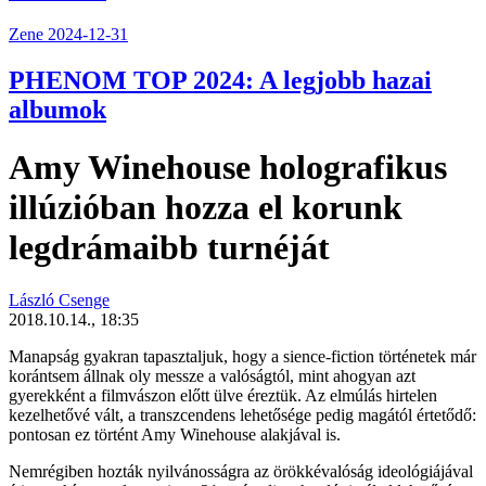
Zene
2024-12-31
PHENOM TOP 2024: A legjobb hazai
albumok
Amy Winehouse holografikus
illúzióban hozza el korunk
legdrámaibb turnéját
László Csenge
2018.10.14., 18:35
Manapság gyakran tapasztaljuk, hogy a sience-fiction történetek már
korántsem állnak oly messze a valóságtól, mint ahogyan azt
gyerekként a filmvászon előtt ülve éreztük. Az elmúlás hirtelen
kezelhetővé vált, a transzcendens lehetősége pedig magától értetődő:
pontosan ez történt
Amy Winehouse
alakjával is.
Nemrégiben hozták nyilvánosságra az örökkévalóság ideológiájával