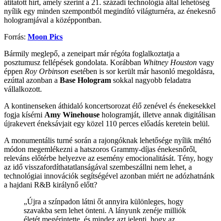
átitatott hírt, amely szerint a 21. századi technológia által lehetőség
nyílik egy minden szempontból megindító világturnéra, az énekesnő
hologramjával a középpontban.
Forrás:
Moon Pics
Bármily meglepő, a zeneipart már régóta foglalkoztatja a
posztumusz fellépések gondolata. Korábban
Whitney Houston
vagy
éppen
Roy Orbinson
esetében is sor került már hasonló megoldásra,
ezúttal azonban a
Base Hologram
sokkal nagyobb feladatra
vállalkozott.
A kontinenseken áthidaló koncertsorozat élő zenével és énekesekkel
fogja kísérni
Amy Winehouse
hologramját, illetve annak digitálisan
újrakevert éneksávjait egy közel 110 perces előadás keretein belül.
A monumentális turné során a rajongóknak lehetősége nyílik méltó
módon megemlékezni a hatszoros Grammy-díjas énekesnőről,
releváns előtérbe helyezve az esemény emocionalitását. Tény, hogy
az idő visszafordíthatatlanságával szembeszállni nem lehet, a
technológiai innovációk segítségével azonban miért ne adózhatnánk
a hajdani R&B királynő előtt?
„Újra a színpadon látni őt annyira különleges, hogy
szavakba sem lehet önteni. A lányunk zenéje milliók
életét megérintette, és mindez azt jelenti, hogy az