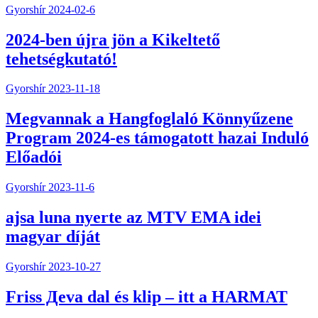
Gyorshír
2024-02-6
2024-ben újra jön a Kikeltető
tehetségkutató!
Gyorshír
2023-11-18
Megvannak a Hangfoglaló Könnyűzene
Program 2024-es támogatott hazai Induló
Előadói
Gyorshír
2023-11-6
ajsa luna nyerte az MTV EMA idei
magyar díját
Gyorshír
2023-10-27
Friss Дeva dal és klip – itt a HARMAT