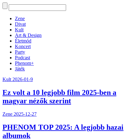
Zene
Divat
Kult
Art & Design
Életmód
Koncert
Party
Podcast
Phenom+
Játék
Kult
2026-01-9
Ez volt a 10 legjobb film 2025-ben a
magyar nézők szerint
Zene
2025-12-27
PHENOM TOP 2025: A legjobb hazai
albumok