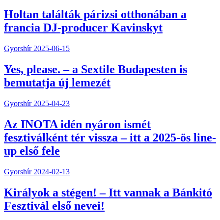
Holtan találták párizsi otthonában a
francia DJ-producer Kavinskyt
Gyorshír
2025-06-15
Yes, please. – a Sextile Budapesten is
bemutatja új lemezét
Gyorshír
2025-04-23
Az INOTA idén nyáron ismét
fesztiválként tér vissza – itt a 2025-ös line-
up első fele
Gyorshír
2024-02-13
Királyok a stégen! – Itt vannak a Bánkitó
Fesztivál első nevei!