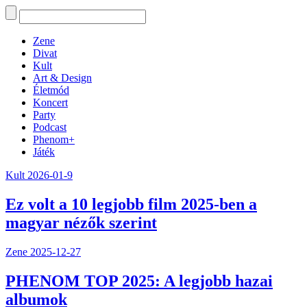
Zene
Divat
Kult
Art & Design
Életmód
Koncert
Party
Podcast
Phenom+
Játék
Kult
2026-01-9
Ez volt a 10 legjobb film 2025-ben a
magyar nézők szerint
Zene
2025-12-27
PHENOM TOP 2025: A legjobb hazai
albumok