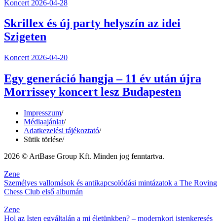
Koncert
2026-04-28
Skrillex és új party helyszín az idei
Szigeten
Koncert
2026-04-20
Egy generáció hangja – 11 év után újra
Morrissey koncert lesz Budapesten
Impresszum
/
Médiaajánlat
/
Adatkezelési tájékoztató
/
Sütik törlése
/
2026 © ArtBase Group Kft. Minden jog fenntartva.
Zene
Személyes vallomások és antikapcsolódási mintázatok a The Roving
Chess Club első albumán
Zene
Hol az Isten egyáltalán a mi életünkben? – modernkori istenkeresés