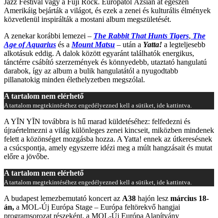
Jazz Festival vagy a Fuji Rock. Európától Ázsián át egészen
Amerikáig bejárták a világot, és ezek a zenei és kulturális élmények
közvetlenül inspirálták a mostani album megszületését.
A zenekar korábbi lemezei –
The Rabbit That Hunts Tigers
,
The
Age of Aquarius
és a
Mount Matsu
– után a
Yatta!
a legteljesebb
alkotásuk eddig. A dalok között egyaránt találhatók energikus,
tánctérre csábító szerzemények és könnyedebb, utaztató hangulatú
darabok, így az album a bulik hangulatától a nyugodtabb
pillanatokig minden élethelyzetben megszólal.
A tartalom nem elérhető
A tartalom megtekintéséhez engedélyezned kell a sütiket, ide kattintva.
A YĪN YĪN továbbra is hű marad küldetéséhez: felfedezni és
újraértelmezni a világ különleges zenei kincseit, miközben mindenek
felett a közönséget mozgásba hozza. A Yatta! ennek az útkeresésnek
a csúcspontja, amely egyszerre idézi meg a múlt hangzásait és mutat
előre a jövőbe.
A tartalom nem elérhető
A tartalom megtekintéséhez engedélyezned kell a sütiket, ide kattintva.
A budapest lemezbemutató koncert az
A38
hajón lesz
március 18-
án,
a MOL-Új Európa Stage – Európa feltörekvő hangjai
programsorozat részeként, a MOL-Új Európa Alapítvány