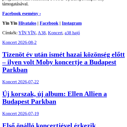
támogatásával.
Facebook esemény ›
Yīn Yīn
Hivatalos
|
Facebook
|
Instagram
Címkék:
YĪN YĪN
,
A38
,
Koncert
,
a38 hajó
Koncert
2026-08-2
Tizenöt év után ismét hazai közönség előtt
– ilyen volt Moby koncertje a Budapest
Parkban
Koncert
2026-07-22
Új korszak, új album: Ellen Allien a
Budapest Parkban
Koncert
2026-07-19
Első önálló koncertjével érkezik