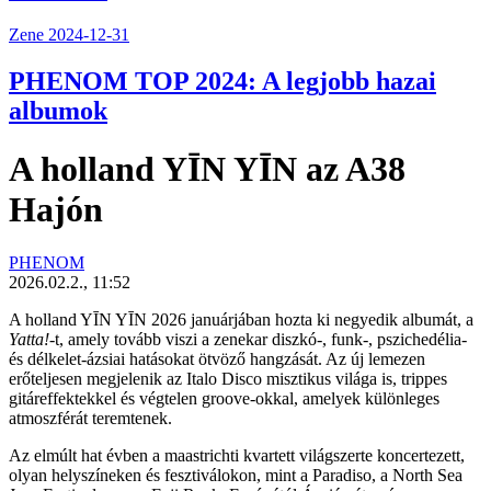
Zene
2024-12-31
PHENOM TOP 2024: A legjobb hazai
albumok
A holland YĪN YĪN az A38
Hajón
PHENOM
2026.02.2., 11:52
A holland
YĪN YĪN
2026 januárjában hozta ki negyedik albumát, a
Yatta!
-t, amely tovább viszi a zenekar diszkó-, funk-, pszichedélia-
és délkelet-ázsiai hatásokat ötvöző hangzását. Az új lemezen
erőteljesen megjelenik az Italo Disco misztikus világa is, trippes
gitáreffektekkel és végtelen groove-okkal, amelyek különleges
atmoszférát teremtenek.
Az elmúlt hat évben a maastrichti kvartett világszerte koncertezett,
olyan helyszíneken és fesztiválokon, mint a Paradiso, a North Sea