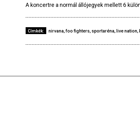
A koncertre a normál állójegyek mellett 6 külö
Címkék:
nirvana
,
foo fighters
,
sportaréna
,
live nation
,