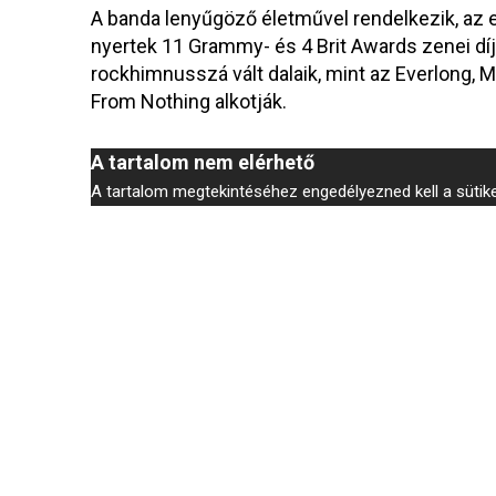
A banda lenyűgöző életművel rendelkezik, az e
nyertek 11 Grammy- és 4 Brit Awards zenei díja
rockhimnusszá vált dalaik, mint az Everlong, M
From Nothing alkotják.
A tartalom nem elérhető
A tartalom megtekintéséhez engedélyezned kell a sütiket,