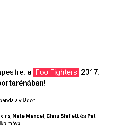
apestre: a
Foo Fighters
2017.
portarénában!
banda a világon.
kins
,
Nate Mendel
,
Chris Shiflett
és
Pat
lkalmával.