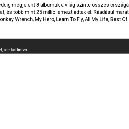
ddig megjelent 8 albumuk a világ szinte összes országába
t, és több mint 25 millió lemezt adtak el. Ráadásul mara
onkey Wrench, My Hero, Learn To Fly, All My Life, Best O
 ide kattintva.