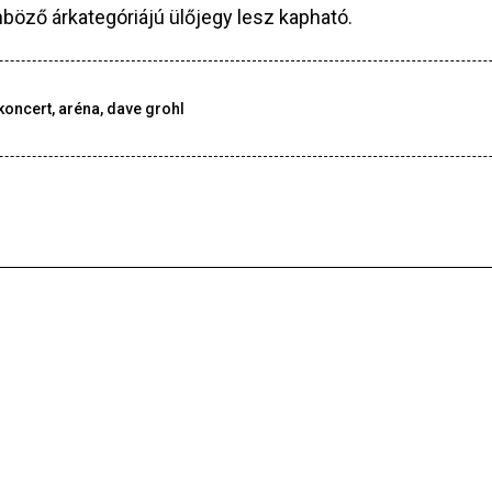
nböző árkategóriájú ülőjegy lesz kapható.
koncert
,
aréna
,
dave grohl
Koncert
2026-07-22
Új korszak, új album: Ellen Allien a Budapest
Parkban