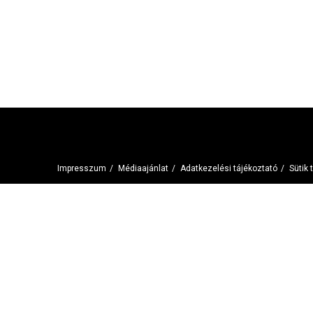
Impresszum
/
Médiaajánlat
/
Adatkezelési tájékoztató
/
Sütik 
Szolgáltatásaink igénybevételével beleegyezel a cookie-k 
Elfogadom
Adatkezelési tájékoztató