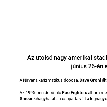
Az utolsó nagy amerikai stad
június 26-án
A Nirvana karizmatikus dobosa,
Dave Grohl
ált
Az 1995-ben debütáló
Foo Fighters
album meg
Smear
kihagyhatatlan csapattá vált a legnagyo