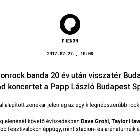
PHENOM
2017.02.27., 10:08
ionrock banda 20 év után visszatér Bud
 ad koncertet a Papp László Budapest S
al alapított zenekar jelenleg az egyik legnépszerűbb rock
jelenését követő évtizedekben
Dave Grohl
,
Taylor Haw
bb fesztiválokon éppúgy, mint stadion- és arénaturnéik a