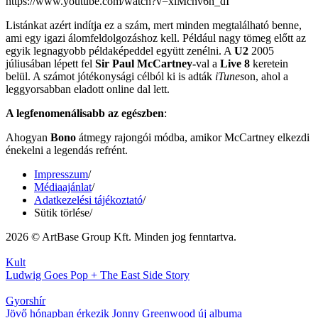
https://www.youtube.com/watch?v=xiMcnv6h_dI
Listánkat azért indítja ez a szám, mert minden megtalálható benne,
ami egy igazi álomfeldolgozáshoz kell. Például nagy tömeg előtt az
egyik legnagyobb példaképeddel együtt zenélni. A
U2
2005
júliusában lépett fel
Sir Paul McCartney-
val a
Live 8
keretein
belül. A számot jótékonysági célból ki is adták
iTunes
on, ahol a
leggyorsabban eladott online dal lett.
A legfenomenálisabb az egészben
:
Ahogyan
Bono
átmegy rajongói módba, amikor McCartney elkezdi
énekelni a legendás refrént.
Impresszum
/
Médiaajánlat
/
Adatkezelési tájékoztató
/
Sütik törlése
/
2026 © ArtBase Group Kft. Minden jog fenntartva.
Kult
Ludwig Goes Pop + The East Side Story
Gyorshír
Jövő hónapban érkezik Jonny Greenwood új albuma