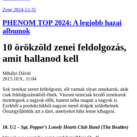
Zene
2024-12-31
PHENOM TOP 2024: A legjobb hazai
albumok
10 örökzöld zenei feldolgozás,
amit hallanod kell
Mihályi Dávid
2015.10.9., 11:04
Sok zenekar szeret feldolgozni, sőt vannak olyan zenekarok, akik
csak feldolgozásokból élnek. Viszont nemcsak kezdő zenekarok
tisztelegnek a nagyok előtt, hanem néha maguk a nagyok is.
Ezekből a produkciókból nagyon menő dolgok születhetnek.
Összegyűjtöttük azt a tízet, amelyeket hiba lenne kihagyni.
10. U2 –
Sgt. Pepper’s Lonely Hearts Club Band
(The Beatles)