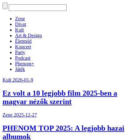
Zene
Divat
Kult
Art & Design
Életmód
Koncert
Party
Podcast
Phenom+
Játék
Kult
2026-01-9
Ez volt a 10 legjobb film 2025-ben a
magyar nézők szerint
Zene
2025-12-27
PHENOM TOP 2025: A legjobb hazai
albumok